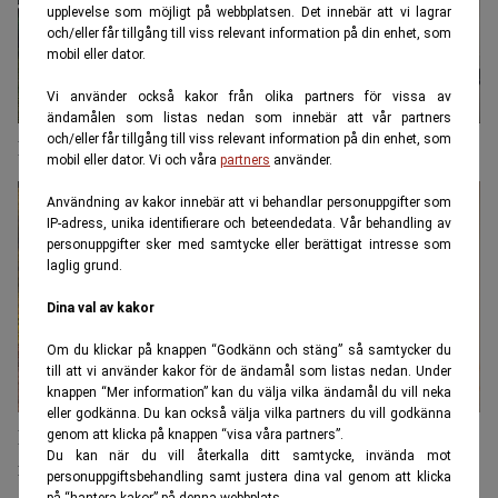
upplevelse som möjligt på webbplatsen. Det innebär att vi lagrar
och/eller får tillgång till viss relevant information på din enhet, som
mobil eller dator.
Vi använder också kakor från olika partners för vissa av
ändamålen som listas nedan som innebär att vår partners
och/eller får tillgång till viss relevant information på din enhet, som
Nästa år ändras reglerna för deras tjänstepension
mobil eller dator. Vi och våra
partners
använder.
Användning av kakor innebär att vi behandlar personuppgifter som
IP-adress, unika identifierare och beteendedata. Vår behandling av
personuppgifter sker med samtycke eller berättigat intresse som
laglig grund.
Dina val av kakor
Om du klickar på knappen “Godkänn och stäng” så samtycker du
till att vi använder kakor för de ändamål som listas nedan. Under
knappen “Mer information” kan du välja vilka ändamål du vill neka
eller godkänna. Du kan också välja vilka partners du vill godkänna
Maria Larsson om dyrare läkemedel: "Tar inte ut sin
genom att klicka på knappen “visa våra partners”.
Du kan när du vill återkalla ditt samtycke, invända mot
medicin"
personuppgiftsbehandling samt justera dina val genom att klicka
på “hantera kakor” på denna webbplats.