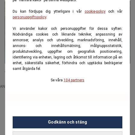
Du kan fördjupa dig ytterligare i vår
cookie-policy
och vår
personuppgiftspolicy
.
Vi använder kakor och personuppgifter för dessa syften:
Nödvändiga cookies och liknande tekniker, anpassning av
annonser, analys och utveckling, marknadsföring, innehåll,
annons- och innehållsmätning, målgruppsstatistik,
produktutveckling, uppgifter om geografisk positionering,
identifiering via enheten, lagring och åtkomst till information på en
enhet, säkerställa säkerhet, förhindra och upptäcka bedrägerier
Strålande nyheter för din kommunala skatt
samt åtgärda fel.
Se våra
104 partners
ANNONS
Godkänn och stäng