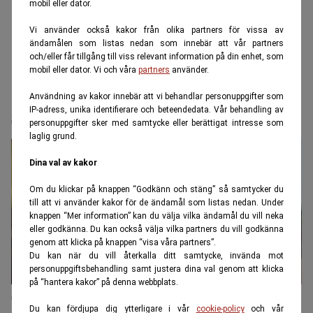
mobil eller dator.
Vi använder också kakor från olika partners för vissa av
ändamålen som listas nedan som innebär att vår partners
och/eller får tillgång till viss relevant information på din enhet, som
mobil eller dator. Vi och våra
partners
använder.
Användning av kakor innebär att vi behandlar personuppgifter som
självkörande
IP-adress, unika identifierare och beteendedata. Vår behandling av
personuppgifter sker med samtycke eller berättigat intresse som
laglig grund.
Dina val av kakor
Om du klickar på knappen “Godkänn och stäng” så samtycker du
till att vi använder kakor för de ändamål som listas nedan. Under
knappen “Mer information” kan du välja vilka ändamål du vill neka
eller godkänna. Du kan också välja vilka partners du vill godkänna
genom att klicka på knappen “visa våra partners”.
Du kan när du vill återkalla ditt samtycke, invända mot
personuppgiftsbehandling samt justera dina val genom att klicka
på “hantera kakor” på denna webbplats.
Tesla gasade trots autopilot: Körde ihjäl
Du kan fördjupa dig ytterligare i vår
cookie-policy
och vår