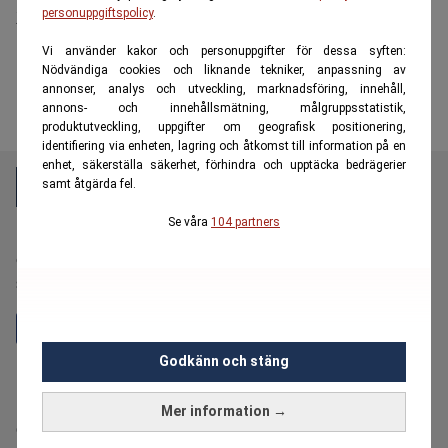
22-årig kvinna
personuppgiftspolicy
.
Vi använder kakor och personuppgifter för dessa syften:
Nödvändiga cookies och liknande tekniker, anpassning av
annonser, analys och utveckling, marknadsföring, innehåll,
annons- och innehållsmätning, målgruppsstatistik,
produktutveckling, uppgifter om geografisk positionering,
identifiering via enheten, lagring och åtkomst till information på en
enhet, säkerställa säkerhet, förhindra och upptäcka bedrägerier
samt åtgärda fel.
Se våra
104 partners
E55 är en oberoende och kostnadsfri nyhetskanal för
dig över 55 år som vill fördjupa dig i ekonomi,
sparande, pension och plånboksnära frågor.
Godkänn och stäng
Hantera prenumeration
Bolagsinformation
Mer information →
Cookiepolicy