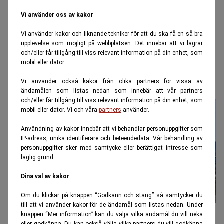
Vi använder oss av kakor
Vi använder kakor och liknande tekniker för att du ska få en så bra
upplevelse som möjligt på webbplatsen. Det innebär att vi lagrar
och/eller får tillgång till viss relevant information på din enhet, som
mobil eller dator.
skog
Vi använder också kakor från olika partners för vissa av
ändamålen som listas nedan som innebär att vår partners
och/eller får tillgång till viss relevant information på din enhet, som
mobil eller dator. Vi och våra
partners
använder.
Användning av kakor innebär att vi behandlar personuppgifter som
IP-adress, unika identifierare och beteendedata. Vår behandling av
personuppgifter sker med samtycke eller berättigat intresse som
laglig grund.
Dina val av kakor
Om du klickar på knappen “Godkänn och stäng” så samtycker du
till att vi använder kakor för de ändamål som listas nedan. Under
Nu ska Ikea göra möbler av baltisk skog
knappen “Mer information” kan du välja vilka ändamål du vill neka
eller godkänna. Du kan också välja vilka partners du vill godkänna