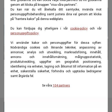
genom att klicka på knappen “visa våra partners”.
Du kan när du vill återkalla ditt samtycke, invända mot
personuppgiftsbehandling samt justera dina val genom att klicka
på “hantera kakor” på denna webbplats.
Du kan fördjupa dig ytterligare i vår
cookie-policy
och vår
personuppgiftspolicy
.
Vi använder kakor och personuppgifter för dessa syften:
Nödvändiga cookies och liknande tekniker, anpassning av
annonser, analys och utveckling, marknadsföring, innehåll,
annons- och innehållsmätning, målgruppsstatistik,
produktutveckling, uppgifter om geografisk positionering,
Ikea sågas för miljöbrott och plundring – i fransk
identifiering via enheten, lagring och åtkomst till information på en
dokumentär
enhet, säkerställa säkerhet, förhindra och upptäcka bedrägerier
samt åtgärda fel.
Se våra
104 partners