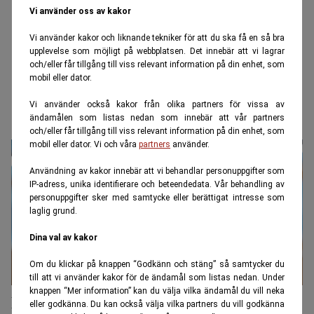
Vi använder oss av kakor
Vi använder kakor och liknande tekniker för att du ska få en så bra
upplevelse som möjligt på webbplatsen. Det innebär att vi lagrar
och/eller får tillgång till viss relevant information på din enhet, som
mobil eller dator.
Vi använder också kakor från olika partners för vissa av
Skyfall
ändamålen som listas nedan som innebär att vår partners
och/eller får tillgång till viss relevant information på din enhet, som
mobil eller dator. Vi och våra
partners
använder.
Användning av kakor innebär att vi behandlar personuppgifter som
IP-adress, unika identifierare och beteendedata. Vår behandling av
personuppgifter sker med samtycke eller berättigat intresse som
laglig grund.
Dina val av kakor
Om du klickar på knappen “Godkänn och stäng” så samtycker du
till att vi använder kakor för de ändamål som listas nedan. Under
knappen “Mer information” kan du välja vilka ändamål du vill neka
Förbered huset för sommarens skyfall
eller godkänna. Du kan också välja vilka partners du vill godkänna