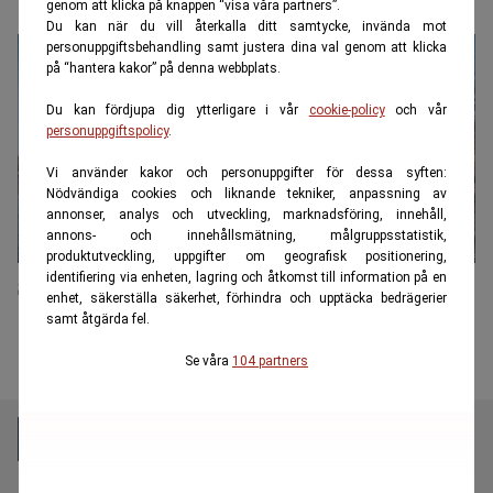
genom att klicka på knappen “visa våra partners”.
Du kan när du vill återkalla ditt samtycke, invända mot
personuppgiftsbehandling samt justera dina val genom att klicka
på “hantera kakor” på denna webbplats.
Du kan fördjupa dig ytterligare i vår
cookie-policy
och vår
personuppgiftspolicy
.
Vi använder kakor och personuppgifter för dessa syften:
Nödvändiga cookies och liknande tekniker, anpassning av
annonser, analys och utveckling, marknadsföring, innehåll,
annons- och innehållsmätning, målgruppsstatistik,
produktutveckling, uppgifter om geografisk positionering,
identifiering via enheten, lagring och åtkomst till information på en
Så kan fastigheter skyddas mot översvämningar
enhet, säkerställa säkerhet, förhindra och upptäcka bedrägerier
samt åtgärda fel.
Se våra
104 partners
E55 är en oberoende och kostnadsfri nyhetskanal för