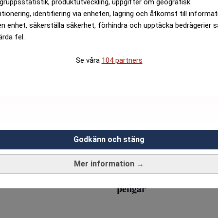
gruppsstatistik, produktutveckling, uppgifter om geografisk
itionering, identifiering via enheten, lagring och åtkomst till informa
om föreslår klipulver
Löfvenfilm får kritik fö
en enhet, säkerställa säkerhet, förhindra och upptäcka bedrägerier 
"Studentspexkänsla år 
ärda fel.
Se våra
104 partners
Godkänn och stäng
Mer information →
på pensionerna
Löfvens brev till 11-åri
pengar