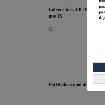
mål
pos
Löfvens brev till 10-åring s
på 
mot IS
åtg
Partiledare med dålig koll 