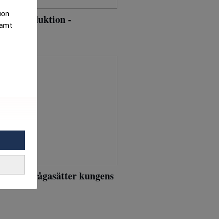
tion
r sin produktion -
samt
1985"
ng som ifrågasätter kungens