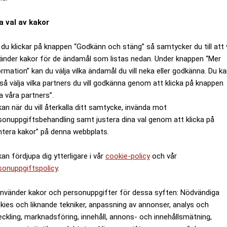
a val av kakor
du klickar på knappen “Godkänn och stäng” så samtycker du till att 
änder kakor för de ändamål som listas nedan. Under knappen “Mer
ckholm: Hänsynslöst svek från S k
ormation” kan du välja vilka ändamål du vill neka eller godkänna. Du k
så välja vilka partners du vill godkänna genom att klicka på knappen
a våra partners”.
kan när du vill återkalla ditt samtycke, invända mot
sonuppgiftsbehandling samt justera dina val genom att klicka på
ntera kakor” på denna webbplats.
kan fördjupa dig ytterligare i vår
cookie-policy
och vår
sonuppgiftspolicy
.
använder kakor och personuppgifter för dessa syften: Nödvändiga
kies och liknande tekniker, anpassning av annonser, analys och
eckling, marknadsföring, innehåll, annons- och innehållsmätning,