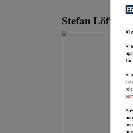
Stefan Löfven
Vi 
Vi 
upp
får 
Vi 
list
rel
par
Anv
adr
per
gru