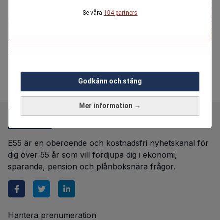
Se våra
104 partners
Pensionärernas ekonomiska råd till sina yngre jag
Godkänn och stäng
Mer information →
E55 är en oberoende och kostnadsfri nyhetskanal för
dig över 55 år som vill fördjupa dig i ekonomi,
sparande, pension och plånboksnära frågor.
Hantera prenumeration