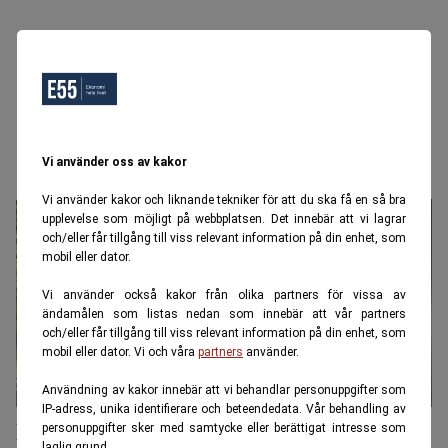
Stefan Westerberg
Vi använder oss av kakor
Vi använder kakor och liknande tekniker för att du ska få en så bra
upplevelse som möjligt på webbplatsen. Det innebär att vi lagrar
och/eller får tillgång till viss relevant information på din enhet, som
mobil eller dator.
Vi använder också kakor från olika partners för vissa av
ändamålen som listas nedan som innebär att vår partners
och/eller får tillgång till viss relevant information på din enhet, som
mobil eller dator. Vi och våra
partners
använder.
Användning av kakor innebär att vi behandlar personuppgifter som
IP-adress, unika identifierare och beteendedata. Vår behandling av
Efterklok: Det ångrar svenskarna när
personuppgifter sker med samtycke eller berättigat intresse som
laglig grund.