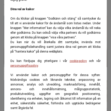
de gått i pension
Dina val av kakor
Om du klickar på knappen “Godkänn och stäng” så samtycker du
till att vi använder kakor för de ändamål som listas nedan. Under
knappen “Mer information” kan du välja vilka ändamål du vill neka
eller godkänna. Du kan också välja vilka partners du vill godkänna
genom att klicka på knappen “visa våra partners”.
Du kan när du vill återkalla ditt samtycke, invända mot
personuppgiftsbehandling samt justera dina val genom att klicka
på “hantera kakor” på denna webbplats.
Du kan fördjupa dig ytterligare i vår
cookie-policy
och vår
personuppgiftspolicy
.
Pank efter semestern? Expertens 10 bästa råd
Vi använder kakor och personuppgifter för dessa syften:
Nödvändiga cookies och liknande tekniker, anpassning av
annonser, analys och utveckling, marknadsföring, innehåll,
annons- och innehållsmätning, målgruppsstatistik,
produktutveckling, uppgifter om geografisk positionering,
identifiering via enheten, lagring och åtkomst till information på en
enhet, säkerställa säkerhet, förhindra och upptäcka bedrägerier
samt åtgärda fel.