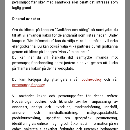
bankkonton
personuppgifter sker med samtycke eller berättigat intresse som
laglig grund.
Dina val av kakor
Om du klickar på knappen “Godkänn och stäng” så samtycker du
till att vi använder kakor för de ändamål som listas nedan. Under
knappen “Mer information” kan du välja vilka ändamål du vill neka
eller godkänna. Du kan också välja vilka partners du vill godkänna
genom att klicka på knappen “visa våra partners”.
Du kan när du vill återkalla ditt samtycke, invända mot
personuppgiftsbehandling samt justera dina val genom att klicka
på “hantera kakor” på denna webbplats.
Du kan fördjupa dig ytterligare i vår
cookie-policy
och vår
De rikas pengar försvinner i skatteparadisen och vi
personuppgiftspolicy
.
blir kvar med lång näsa!
Vi använder kakor och personuppgifter för dessa syften:
Nödvändiga cookies och liknande tekniker, anpassning av
annonser, analys och utveckling, marknadsföring, innehåll,
annons- och innehållsmätning, målgruppsstatistik,
produktutveckling, uppgifter om geografisk positionering,
identifiering via enheten, lagring och åtkomst till information på en
enhet, säkerställa säkerhet, förhindra och upptäcka bedrägerier