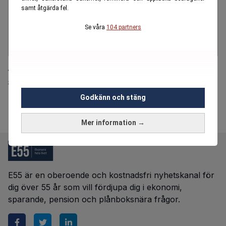
samt åtgärda fel.
Se våra
104 partners
Jag förstår varför allt fler kunder överger
storbankerna
Godkänn och stäng
Mer information →
E55 är en oberoende och kostnadsfri nyhetskanal för
dig över 55 år som vill fördjupa dig i ekonomi,
sparande, pension och plånboksnära frågor.