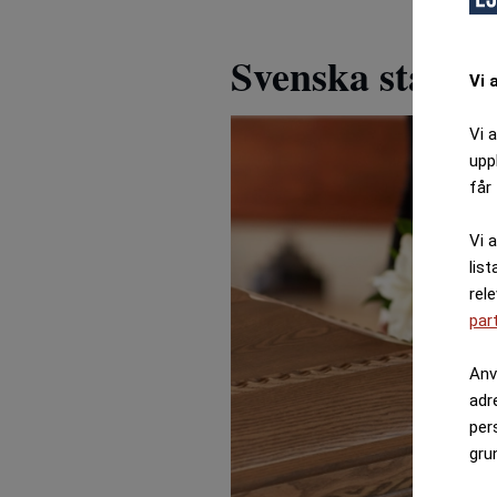
Svenska staten
Vi 
Vi 
upp
får 
Vi 
list
rel
par
Anv
adr
per
gru