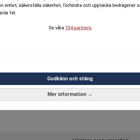
en enhet, säkerställa säkerhet, förhindra och upptäcka bedrägerier 
56 600 kronor
ärda fel.
Se våra
104 partners
Godkänn och stäng
Mer information →
e: Gör oss sårbara