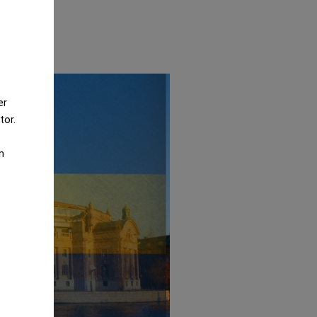
er
tor.
m