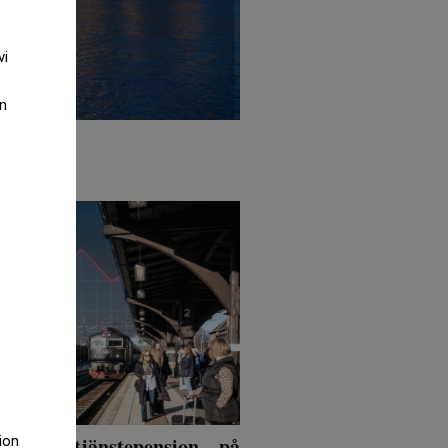
vi
an
 betala tjänstepension – på
tion