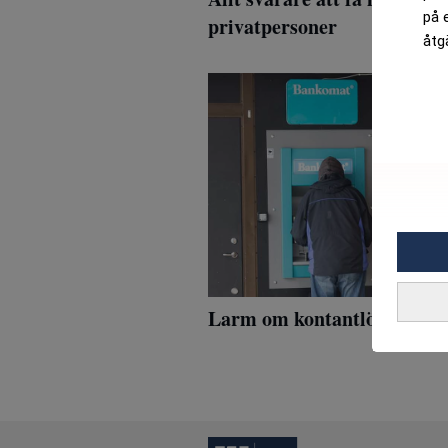
på 
privatpersoner
åtg
Larm om kontantlösa Sverig