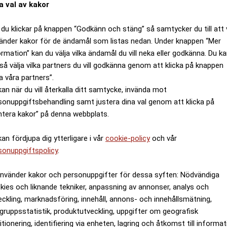
a val av kakor
du klickar på knappen “Godkänn och stäng” så samtycker du till att 
änder kakor för de ändamål som listas nedan. Under knappen “Mer
ormation” kan du välja vilka ändamål du vill neka eller godkänna. Du k
så välja vilka partners du vill godkänna genom att klicka på knappen
ka statens stora arvstvist
a våra partners”.
kan när du vill återkalla ditt samtycke, invända mot
sonuppgiftsbehandling samt justera dina val genom att klicka på
ntera kakor” på denna webbplats.
kan fördjupa dig ytterligare i vår
cookie-policy
och vår
sonuppgiftspolicy
.
använder kakor och personuppgifter för dessa syften: Nödvändiga
kies och liknande tekniker, anpassning av annonser, analys och
eckling, marknadsföring, innehåll, annons- och innehållsmätning,
gruppsstatistik, produktutveckling, uppgifter om geografisk
n Skatteverket, tycker
Arbetsgivaren "missade"
itionering, identifiering via enheten, lagring och åtkomst till informa