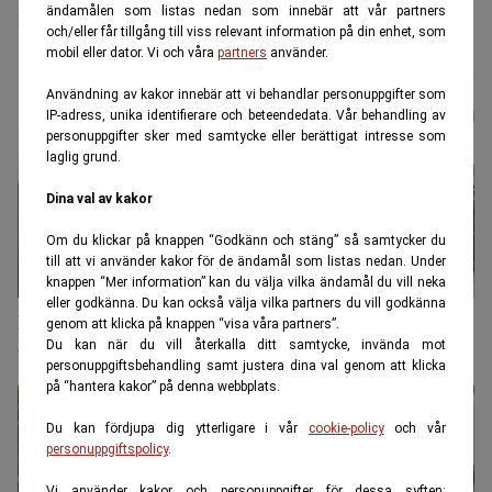
rekordnivåer
ändamålen som listas nedan som innebär att vår partners
och/eller får tillgång till viss relevant information på din enhet, som
mobil eller dator. Vi och våra
partners
använder.
Användning av kakor innebär att vi behandlar personuppgifter som
IP-adress, unika identifierare och beteendedata. Vår behandling av
personuppgifter sker med samtycke eller berättigat intresse som
laglig grund.
Dina val av kakor
Om du klickar på knappen “Godkänn och stäng” så samtycker du
till att vi använder kakor för de ändamål som listas nedan. Under
knappen “Mer information” kan du välja vilka ändamål du vill neka
eller godkänna. Du kan också välja vilka partners du vill godkänna
Bilägarens skräck: Här är bilarna som tappat mest i
genom att klicka på knappen “visa våra partners”.
Du kan när du vill återkalla ditt samtycke, invända mot
värde
personuppgiftsbehandling samt justera dina val genom att klicka
på “hantera kakor” på denna webbplats.
Du kan fördjupa dig ytterligare i vår
cookie-policy
och vår
personuppgiftspolicy
.
Vi använder kakor och personuppgifter för dessa syften: