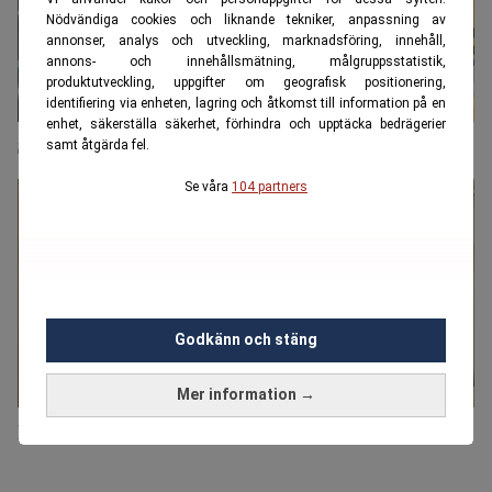
Nödvändiga cookies och liknande tekniker, anpassning av
annonser, analys och utveckling, marknadsföring, innehåll,
annons- och innehållsmätning, målgruppsstatistik,
produktutveckling, uppgifter om geografisk positionering,
identifiering via enheten, lagring och åtkomst till information på en
enhet, säkerställa säkerhet, förhindra och upptäcka bedrägerier
Så värderar du en aktie som ett proffs – steg för steg
samt åtgärda fel.
Se våra
104 partners
Godkänn och stäng
Mer information →
Han betalade 5 miljarder per pizza – köpte två