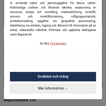
Vi använder kakor och personuppgifter för dessa syften:
Nödvändiga cookies och liknande tekniker, anpassning av
annonser, analys och utveckling, marknadsföring, innehåll,
annons- och innehållsmätning, målgruppsstatistik,
produktutveckling, uppgifter om geografisk positionering,
identifiering via enheten, lagring och åtkomst till information på en
enhet, säkerställa säkerhet, förhindra och upptäcka bedrägerier
Kostnaden för Trumps oljesatsning: 900 miljarder
samt åtgärda fel.
Se våra
104 partners
Godkänn och stäng
Mer information →
Världspolitiken hårdnar – forskare varnar för ny
imperialistisk era