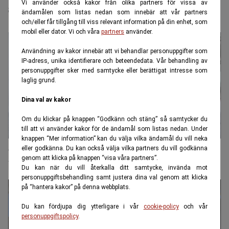
smutsig
Vi använder också kakor från olika partners för vissa av
ändamålen som listas nedan som innebär att vår partners
och/eller får tillgång till viss relevant information på din enhet, som
mobil eller dator. Vi och våra
partners
använder.
Användning av kakor innebär att vi behandlar personuppgifter som
IP-adress, unika identifierare och beteendedata. Vår behandling av
personuppgifter sker med samtycke eller berättigat intresse som
laglig grund.
Dina val av kakor
Om du klickar på knappen “Godkänn och stäng” så samtycker du
till att vi använder kakor för de ändamål som listas nedan. Under
knappen “Mer information” kan du välja vilka ändamål du vill neka
Öppen kraftmätning till havs – ryskt fartyg
eller godkänna. Du kan också välja vilka partners du vill godkänna
genom att klicka på knappen “visa våra partners”.
beslagtaget
Du kan när du vill återkalla ditt samtycke, invända mot
personuppgiftsbehandling samt justera dina val genom att klicka
på “hantera kakor” på denna webbplats.
Du kan fördjupa dig ytterligare i vår
cookie-policy
och vår
personuppgiftspolicy
.