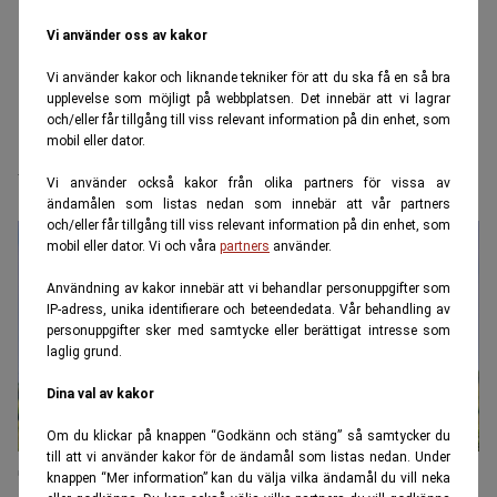
Vi använder oss av kakor
Vi använder kakor och liknande tekniker för att du ska få en så bra
upplevelse som möjligt på webbplatsen. Det innebär att vi lagrar
och/eller får tillgång till viss relevant information på din enhet, som
mobil eller dator.
Vietnam
Vi använder också kakor från olika partners för vissa av
ändamålen som listas nedan som innebär att vår partners
och/eller får tillgång till viss relevant information på din enhet, som
mobil eller dator. Vi och våra
partners
använder.
Användning av kakor innebär att vi behandlar personuppgifter som
IP-adress, unika identifierare och beteendedata. Vår behandling av
personuppgifter sker med samtycke eller berättigat intresse som
laglig grund.
Dina val av kakor
Om du klickar på knappen “Godkänn och stäng” så samtycker du
till att vi använder kakor för de ändamål som listas nedan. Under
Topplistan: Världens vänligaste resmål
knappen “Mer information” kan du välja vilka ändamål du vill neka