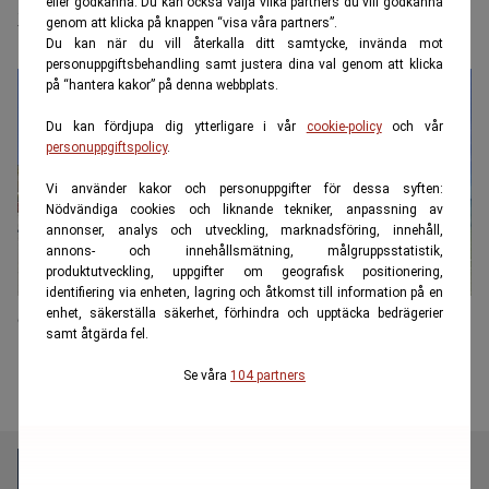
eller godkänna. Du kan också välja vilka partners du vill godkänna
2025
genom att klicka på knappen “visa våra partners”.
Du kan när du vill återkalla ditt samtycke, invända mot
personuppgiftsbehandling samt justera dina val genom att klicka
på “hantera kakor” på denna webbplats.
Du kan fördjupa dig ytterligare i vår
cookie-policy
och vår
personuppgiftspolicy
.
Vi använder kakor och personuppgifter för dessa syften:
Nödvändiga cookies och liknande tekniker, anpassning av
annonser, analys och utveckling, marknadsföring, innehåll,
annons- och innehållsmätning, målgruppsstatistik,
produktutveckling, uppgifter om geografisk positionering,
identifiering via enheten, lagring och åtkomst till information på en
enhet, säkerställa säkerhet, förhindra och upptäcka bedrägerier
Glöm Thailand – välj i stället dess prisvärda granne
samt åtgärda fel.
Se våra
104 partners