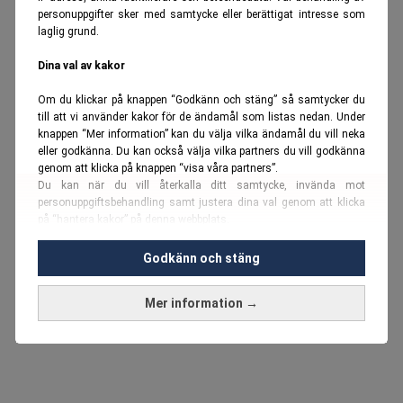
personuppgifter sker med samtycke eller berättigat intresse som
laglig grund.
Dina val av kakor
Om du klickar på knappen “Godkänn och stäng” så samtycker du
till att vi använder kakor för de ändamål som listas nedan. Under
knappen “Mer information” kan du välja vilka ändamål du vill neka
eller godkänna. Du kan också välja vilka partners du vill godkänna
genom att klicka på knappen “visa våra partners”.
Du kan när du vill återkalla ditt samtycke, invända mot
personuppgiftsbehandling samt justera dina val genom att klicka
på “hantera kakor” på denna webbplats.
Du kan fördjupa dig ytterligare i vår
cookie-policy
och vår
Godkänn och stäng
personuppgiftspolicy
.
Mer information →
Vi använder kakor och personuppgifter för dessa syften:
Nödvändiga cookies och liknande tekniker, anpassning av
annonser, analys och utveckling, marknadsföring, innehåll,
annons- och innehållsmätning, målgruppsstatistik,
produktutveckling, uppgifter om geografisk positionering,
identifiering via enheten, lagring och åtkomst till information på en