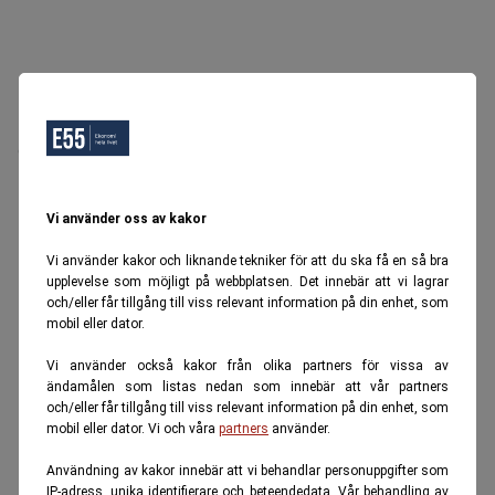
Oops, Ett fel inträffade.
Försök igen senare.
Tillbaka till startsidan
Vi använder oss av kakor
Vi använder kakor och liknande tekniker för att du ska få en så bra
upplevelse som möjligt på webbplatsen. Det innebär att vi lagrar
och/eller får tillgång till viss relevant information på din enhet, som
mobil eller dator.
Vi använder också kakor från olika partners för vissa av
ändamålen som listas nedan som innebär att vår partners
och/eller får tillgång till viss relevant information på din enhet, som
mobil eller dator. Vi och våra
partners
använder.
Användning av kakor innebär att vi behandlar personuppgifter som
IP-adress, unika identifierare och beteendedata. Vår behandling av