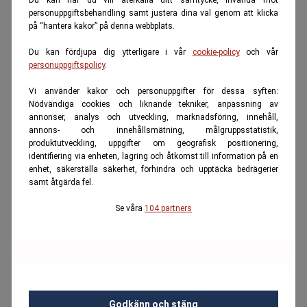
Du kan när du vill återkalla ditt samtycke, invända mot
personuppgiftsbehandling samt justera dina val genom att klicka
på “hantera kakor” på denna webbplats.
Du kan fördjupa dig ytterligare i vår
cookie-policy
och vår
personuppgiftspolicy
.
Vi använder kakor och personuppgifter för dessa syften:
Nödvändiga cookies och liknande tekniker, anpassning av
annonser, analys och utveckling, marknadsföring, innehåll,
annons- och innehållsmätning, målgruppsstatistik,
produktutveckling, uppgifter om geografisk positionering,
identifiering via enheten, lagring och åtkomst till information på en
enhet, säkerställa säkerhet, förhindra och upptäcka bedrägerier
samt åtgärda fel.
Se våra
104 partners
Godkänn och stäng