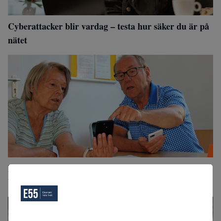
Cyberattacker blir vardag – testa hur säker du är på
nätet
Du kan bli lurad på dina sparpengar – så fungerar
bedragarnas nya metoder