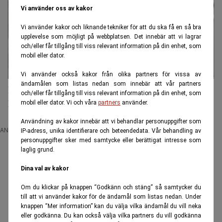
Vi använder oss av kakor
Vi använder kakor och liknande tekniker för att du ska få en så bra
upplevelse som möjligt på webbplatsen. Det innebär att vi lagrar
och/eller får tillgång till viss relevant information på din enhet, som
mobil eller dator.
Vi använder också kakor från olika partners för vissa av
ändamålen som listas nedan som innebär att vår partners
Regeringen slår mot sms-bedrägerier – nya regler
och/eller får tillgång till viss relevant information på din enhet, som
kan stoppa i förväg
mobil eller dator. Vi och våra
partners
använder.
Användning av kakor innebär att vi behandlar personuppgifter som
ANNONS
IP-adress, unika identifierare och beteendedata. Vår behandling av
personuppgifter sker med samtycke eller berättigat intresse som
laglig grund.
Dina val av kakor
Om du klickar på knappen “Godkänn och stäng” så samtycker du
till att vi använder kakor för de ändamål som listas nedan. Under
knappen “Mer information” kan du välja vilka ändamål du vill neka
eller godkänna. Du kan också välja vilka partners du vill godkänna