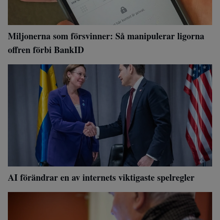
Miljonerna som försvinner: Så manipulerar ligorna
offren förbi BankID
AI förändrar en av internets viktigaste spelregler