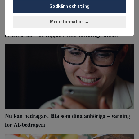
Godkänn och stäng
Mer information →
Pensionärernas trygghetssystem har sämst
cyberskydd – ny rapport visar allvarliga brister
Nu kan bedragare låta som dina anhöriga – varning
för AI-bedrägeri