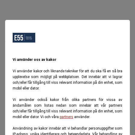
Oops, Ett fel inträffade.
Försök igen senare.
Tillbaka till startsidan
Vi använder oss av kakor
Vi använder kakor och liknande tekniker för att du ska få en så bra
upplevelse som möjligt på webbplatsen. Det innebär att vi lagrar
och/eller får tillgång till viss relevant information på din enhet, som
mobil eller dator.
Vi använder också kakor från olika partners för vissa av
ändamålen som listas nedan som innebär att vår partners
och/eller får tillgång till viss relevant information på din enhet, som
mobil eller dator. Vi och våra
partners
använder.
Användning av kakor innebär att vi behandlar personuppgifter som
IP-adress, unika identifierare och beteendedata. Vår behandling av