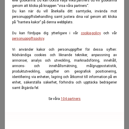
eller godkänna. Du kan också välja vilka partners du vill godkänna
genom att klicka på knappen “visa våra partners”.
Du kan när du vill återkalla ditt samtycke, invända mot
personuppgiftsbehandling samt justera dina val genom att klicka
på “hantera kakor” på denna webbplats.
Du kan fördjupa dig ytterligare i vår
cookie-policy
och vår
personuppgiftspolicy
.
Vi använder kakor och personuppgifter för dessa syften:
Nödvändiga cookies och liknande tekniker, anpassning av
annonser, analys och utveckling, marknadsföring, innehåll,
annons- och innehållsmätning, målgruppsstatistik,
produktutveckling, uppgifter om geografisk positionering,
identifiering via enheten, lagring och åtkomst till information på en
enhet, säkerställa säkerhet, förhindra och upptäcka bedrägerier
samt åtgärda fel.
Se våra
104 partners