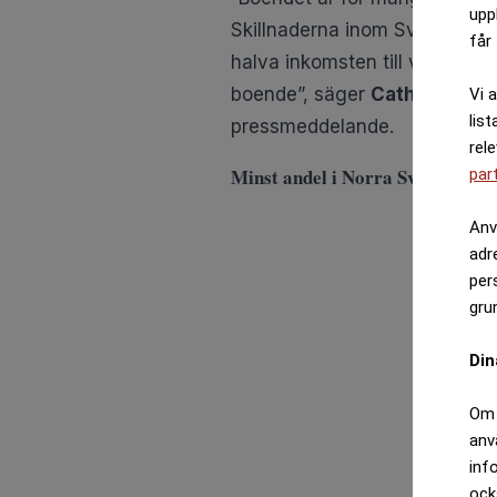
upp
Skillnaderna inom Sverige är 
får 
halva inkomsten till villalåne
boende”, säger
Catharina Åb
Vi 
list
pressmeddelande
.
rel
Minst andel i Norra Sverige
par
Anv
adr
per
gru
Din
Om 
anv
inf
ock