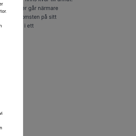
er
ssa kommuner går närmare
tor.
ent av inkomsten på sitt
ek Bank, i ett
m
vi
an