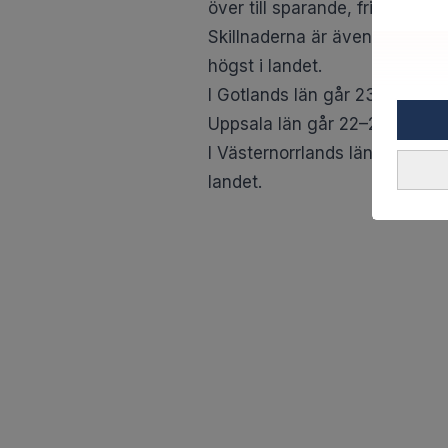
över till sparande, fritidsint
Skillnaderna är även stora på 
högst i landet.
I Gotlands län går 23 procent 
Uppsala län går 22–23 procent 
I Västernorrlands län lägger h
landet.