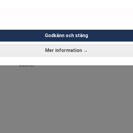
ressen eller annat”, säger Catharina Åbjörnsson Lindgren
länsnivå. I Stockholms län går 31 procent av hushållens in
av hushållens inkomster till villalånet. I Hallands, Skån
Godkänn och stäng
av inkomsten till villalånet.
ushållen i genomsnitt 11 procent av inkomsten på villalåne
Mer information →
ANNONS