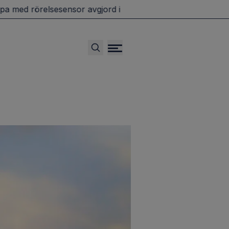
ed rörelsesensor avgjord i domstol
Forskare: Äldres p