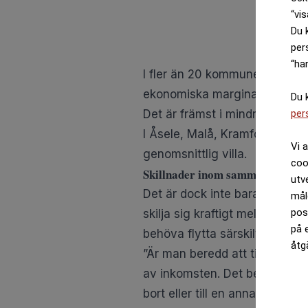
“vis
Du 
per
“ha
I fler än 20 kommuner står vil
ekonomiska marginaler.
Du 
Det är främst i mindre kommun
per
I Åsele, Malå, Kramfors, Överk
Vi 
genomsnittlig villa.
coo
Skillnader inom samma län
utv
Det är dock inte bara skillna
mål
pos
skilja sig kraftigt mellan oli
på 
behöva flytta särskilt långt.
åtg
”Är man beredd att titta utanf
av inkomsten. Det behöver int
bort eller till en annan komm