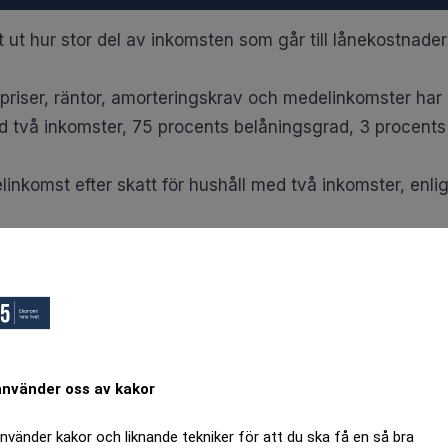
t hur stor del av inkomsten som går till lånekostnader fö
priser, räntor, amorteringskrav och medelinkomster har
d två inkomster, 75 procents belåningsgrad, 3 procents
komst efter skatt för hushåll med två inkomster, enligt 
lånade hushåll
rna störst, i Solna lägger ett genomsnittligt hushåll 4
 andelen 40 procent och på Lidingö är den 32 procent.
riserna är höga är inkomsterna också höga, vilket gör a
 de hushåll som lägger störst del av inkomsten på bolåne
använder oss av kakor
g med.
använder kakor och liknande tekniker för att du ska få en så bra
 den största utgiften och påverkar direkt hur mycket pen