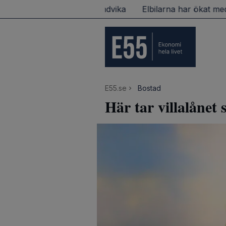
ien – det här bör du undvika
Elbilarna har ökat med 
E55.se
Bostad
Här tar villalånet