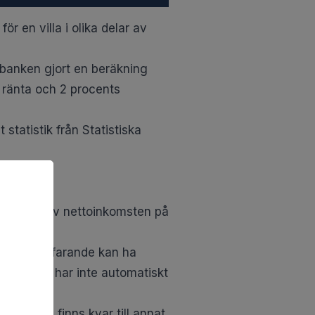
r en villa i olika delar av
 banken gjort en beräkning
 ränta och 2 procents
statistik från Statistiska
1 procent av nettoinkomsten på
tt de fortfarande kan ha
kostnader har inte automatiskt
gar som finns kvar till annat.