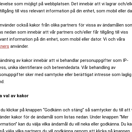
levelse som möjligt på webbplatsen. Det innebär att vi lagrar och/ell
samtidigt väldigt stora. Vår kartläggning visar att i vi
tillgång till viss relevant information på din enhet, som mobil eller da
t, medan hushåll på andra håll bara lägger några få proc
jörnsson Lindgren
, chef Företagsansvar på Landshypot
använder också kakor från olika partners för vissa av ändamålen so
as nedan som innebär att vår partners och/eller får tillgång till viss
evant information på din enhet, som mobil eller dator. Vi och våra
tners
använder.
ANNONS
ändning av kakor innebär att vi behandlar personuppgifter som IP-
ess, unika identifierare och beteendedata. Vår behandling av
sonuppgifter sker med samtycke eller berättigat intresse som laglig
nd.
a val av kakor
du klickar på knappen “Godkänn och stäng” så samtycker du till att 
änder kakor för de ändamål som listas nedan. Under knappen “Mer
ormation” kan du välja vilka ändamål du vill neka eller godkänna. Du k
så välja vilka partners du vill godkänna genom att klicka på knappen