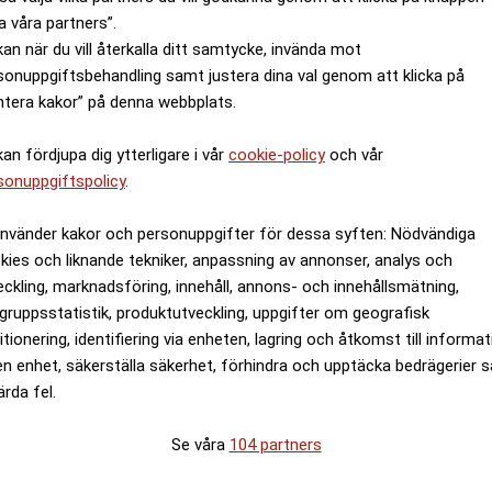
a våra partners”.
kan när du vill återkalla ditt samtycke, invända mot
sonuppgiftsbehandling samt justera dina val genom att klicka på
ntera kakor” på denna webbplats.
lalånet för 10 procent av inkomsten, eller mindre, vilket
kan fördjupa dig ytterligare i vår
cookie-policy
och vår
er i norra Sverige som villalånet tar en mycket mindre
sonuppgiftspolicy
.
alix och Sorsele går cirka 3 procent av hushållens nettoi
använder kakor och personuppgifter för dessa syften: Nödvändiga
kies och liknande tekniker, anpassning av annonser, analys och
eckling, marknadsföring, innehåll, annons- och innehållsmätning,
der mellan storstad och landsbygd, även inom samma län 
gruppsstatistik, produktutveckling, uppgifter om geografisk
itionering, identifiering via enheten, lagring och åtkomst till informa
ka kommuner, varför hushåll ofta kan förbättra sina ekono
en enhet, säkerställa säkerhet, förhindra och upptäcka bedrägerier 
ärda fel.
ör de största städerna finns det många kommuner där vill
e handla om att flytta långt ut på landsbygden. Ofta räc
Se våra
104 partners
un inom samma län för att få betydligt större ekonomis