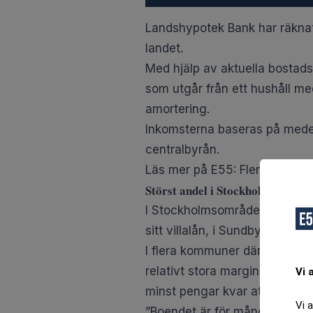
Landshypotek Bank har räknat u
landet.
Med hjälp av aktuella bostads
som utgår från ett hushåll me
amortering.
Inkomsterna baseras på medelin
centralbyrån.
Läs mer på E55:
Fler högt be
Störst andel i Stockholm
I Stockholmsområdet är andela
sitt villalån, i Sundbyberg är
I flera kommuner där bostadsp
relativt stora marginaler, så
Vi 
minst pengar kvar att röra si
Vi 
”Boendet är för många hushåll