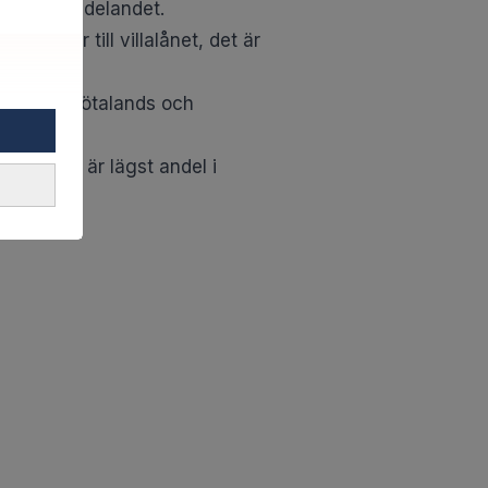
 i pressmeddelandet.
komster till villalånet, det är
e, Västra Götalands och
t, vilket är lägst andel i