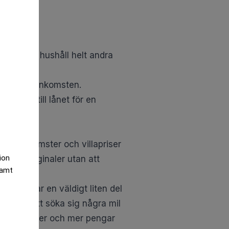
 ger dessa hushåll helt andra
 andel av inkomsten.
nkomst till lånet för en
kan inkomster och villapriser
tion
miska marginaler utan att
samt
alånet tar en väldigt liten del
ker det att söka sig några mil
ka marginaler och mer pengar