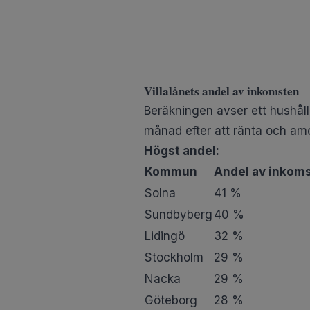
Villalånets andel av inkomsten
Beräkningen avser ett hushåll
månad efter att ränta och amo
Högst andel:
Kommun
Andel av inkom
Solna
41 %
Sundbyberg
40 %
Lidingö
32 %
Stockholm
29 %
Nacka
29 %
Göteborg
28 %