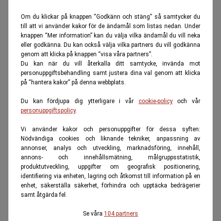
Om du klickar på knappen “Godkänn och stäng” så samtycker du
till att vi använder kakor för de ändamål som listas nedan. Under
knappen “Mer information” kan du välja vilka ändamål du vill neka
eller godkänna. Du kan också välja vilka partners du vill godkänna
genom att klicka på knappen “visa våra partners”.
Du kan när du vill återkalla ditt samtycke, invända mot
personuppgiftsbehandling samt justera dina val genom att klicka
på “hantera kakor” på denna webbplats.
Du kan fördjupa dig ytterligare i vår
cookie-policy
och vår
personuppgiftspolicy
.
Vi använder kakor och personuppgifter för dessa syften:
Nödvändiga cookies och liknande tekniker, anpassning av
annonser, analys och utveckling, marknadsföring, innehåll,
annons- och innehållsmätning, målgruppsstatistik,
produktutveckling, uppgifter om geografisk positionering,
identifiering via enheten, lagring och åtkomst till information på en
enhet, säkerställa säkerhet, förhindra och upptäcka bedrägerier
samt åtgärda fel.
Se våra
104 partners