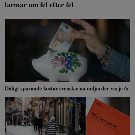
larmar om fel efter fel
Dåligt sparande kostar svenskarna miljarder varje år