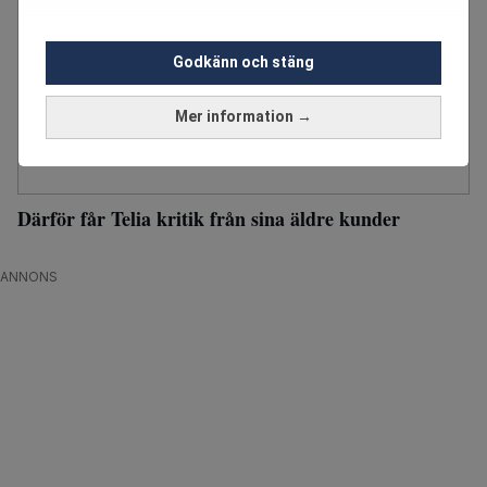
Godkänn och stäng
Mer information →
Därför får Telia kritik från sina äldre kunder
ANNONS