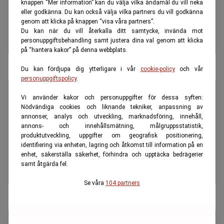
knappen “Mer information” kan du välja vilka ändamål du vill neka
eller godkänna. Du kan också välja vilka partners du vill godkänna
genom att klicka på knappen “visa våra partners”.
Du kan när du vill återkalla ditt samtycke, invända mot
personuppgiftsbehandling samt justera dina val genom att klicka
på “hantera kakor” på denna webbplats.
FI riktar skarp kritik mot Klarna
Du kan fördjupa dig ytterligare i vår
cookie-policy
och vår
personuppgiftspolicy
.
Vi använder kakor och personuppgifter för dessa syften:
Nödvändiga cookies och liknande tekniker, anpassning av
annonser, analys och utveckling, marknadsföring, innehåll,
annons- och innehållsmätning, målgruppsstatistik,
produktutveckling, uppgifter om geografisk positionering,
identifiering via enheten, lagring och åtkomst till information på en
enhet, säkerställa säkerhet, förhindra och upptäcka bedrägerier
samt åtgärda fel.
Se våra
104 partners
Riksbanken får kritik – otydlig information