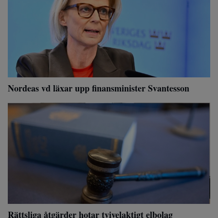
Nordeas vd läxar upp finansminister Svantesson
Rättsliga åtgärder hotar tvivelaktigt elbolag