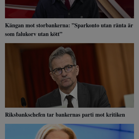
Kängan mot storbankerna: ”Sparkonto utan ränta är
som falukorv utan kött”
Riksbankschefen tar bankernas parti mot kritiken