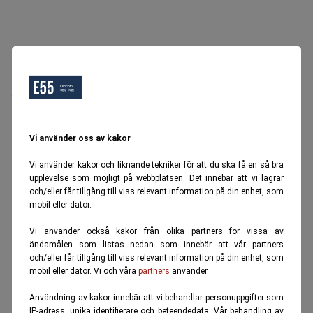
Oops, Ett fel inträffade.
Försök igen senare.
Tillbaka till startsidan
Vi använder oss av kakor
Vi använder kakor och liknande tekniker för att du ska få en så bra
upplevelse som möjligt på webbplatsen. Det innebär att vi lagrar
och/eller får tillgång till viss relevant information på din enhet, som
mobil eller dator.
Vi använder också kakor från olika partners för vissa av
ändamålen som listas nedan som innebär att vår partners
och/eller får tillgång till viss relevant information på din enhet, som
mobil eller dator. Vi och våra
partners
använder.
Användning av kakor innebär att vi behandlar personuppgifter som
IP-adress, unika identifierare och beteendedata. Vår behandling av