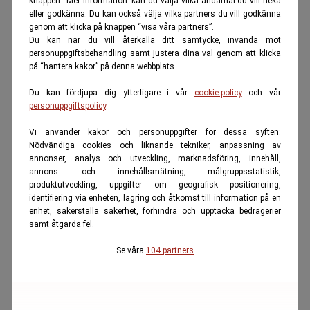
knappen “Mer information” kan du välja vilka ändamål du vill neka
eller godkänna. Du kan också välja vilka partners du vill godkänna
genom att klicka på knappen “visa våra partners”.
Du kan när du vill återkalla ditt samtycke, invända mot
personuppgiftsbehandling samt justera dina val genom att klicka
på “hantera kakor” på denna webbplats.
Du kan fördjupa dig ytterligare i vår
cookie-policy
och vår
personuppgiftspolicy
.
Vi använder kakor och personuppgifter för dessa syften:
Nödvändiga cookies och liknande tekniker, anpassning av
annonser, analys och utveckling, marknadsföring, innehåll,
annons- och innehållsmätning, målgruppsstatistik,
produktutveckling, uppgifter om geografisk positionering,
identifiering via enheten, lagring och åtkomst till information på en
enhet, säkerställa säkerhet, förhindra och upptäcka bedrägerier
samt åtgärda fel.
Se våra
104 partners