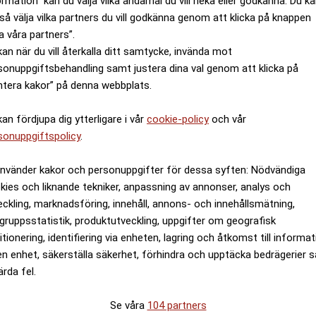
ormation” kan du välja vilka ändamål du vill neka eller godkänna. Du k
så välja vilka partners du vill godkänna genom att klicka på knappen
a våra partners”.
kan när du vill återkalla ditt samtycke, invända mot
sonuppgiftsbehandling samt justera dina val genom att klicka på
ntera kakor” på denna webbplats.
kan fördjupa dig ytterligare i vår
cookie-policy
och vår
sonuppgiftspolicy
.
använder kakor och personuppgifter för dessa syften: Nödvändiga
kies och liknande tekniker, anpassning av annonser, analys och
er frågor om
Larmet går - om sjuksk
eckling, marknadsföring, innehåll, annons- och innehållsmätning,
gruppsstatistik, produktutveckling, uppgifter om geografisk
itionering, identifiering via enheten, lagring och åtkomst till informa
en enhet, säkerställa säkerhet, förhindra och upptäcka bedrägerier 
ANNONS
ärda fel.
Se våra
104 partners