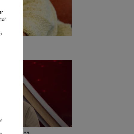
er
tor.
m
ndet
vi
 arbetsliv"?