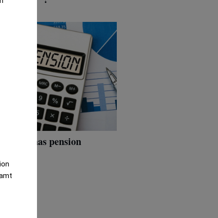
an
öterskornas pension
tion
samt