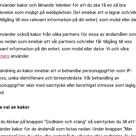
använder kakor och liknande tekniker för att du ska få en så bra
levelse som möjligt på webbplatsen. Det innebär att vi lagrar och/ell
tillgång till viss relevant information på din enhet, som mobil eller da
använder också kakor från olika partners för vissa av ändamålen so
l medicin – forskarna visar samba
as nedan som innebär att vår partners och/eller får tillgång till viss
evant information på din enhet, som mobil eller dator. Vi och våra
tners
använder.
ändning av kakor innebär att vi behandlar personuppgifter som IP-
ess, unika identifierare och beteendedata. Vår behandling av
sonuppgifter sker med samtycke eller berättigat intresse som laglig
nd.
a val av kakor
du klickar på knappen “Godkänn och stäng” så samtycker du till att 
änder kakor för de ändamål som listas nedan. Under knappen “Mer
ck på jobbet vara nyttigt
Vad är ett "evolutionärt