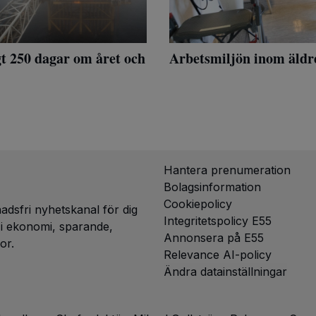
gt 250 dagar om året och
Arbetsmiljön inom äldr
Hantera prenumeration
Bolagsinformation
Cookiepolicy
dsfri nyhetskanal för dig
Integritetspolicy E55
g i ekonomi, sparande,
Annonsera på E55
or.
Relevance AI-policy
Ändra datainställningar