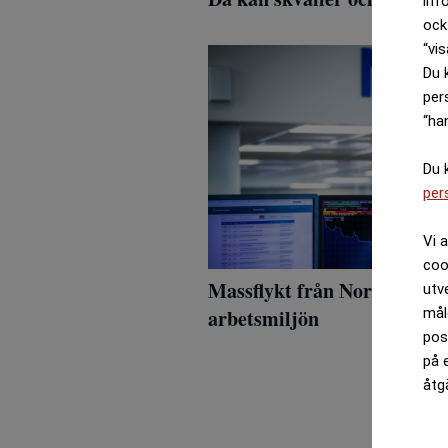
inf
ock
“vis
Du 
per
“ha
Du 
per
Vi 
coo
Massflykt från Nordea väck
utv
arbetsmiljön
mål
pos
på 
åtg