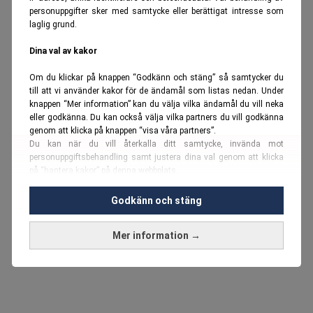
personuppgifter sker med samtycke eller berättigat intresse som
laglig grund.
Dina val av kakor
Om du klickar på knappen “Godkänn och stäng” så samtycker du
till att vi använder kakor för de ändamål som listas nedan. Under
knappen “Mer information” kan du välja vilka ändamål du vill neka
eller godkänna. Du kan också välja vilka partners du vill godkänna
genom att klicka på knappen “visa våra partners”.
Du kan när du vill återkalla ditt samtycke, invända mot
personuppgiftsbehandling samt justera dina val genom att klicka
på “hantera kakor” på denna webbplats.
Du kan fördjupa dig ytterligare i vår
cookie-policy
och vår
Godkänn och stäng
personuppgiftspolicy
.
Mer information →
Vi använder kakor och personuppgifter för dessa syften:
Nödvändiga cookies och liknande tekniker, anpassning av
annonser, analys och utveckling, marknadsföring, innehåll,
annons- och innehållsmätning, målgruppsstatistik,
produktutveckling, uppgifter om geografisk positionering,
identifiering via enheten, lagring och åtkomst till information på en