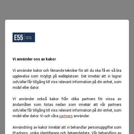
Oops, Ett fel inträffade.
Försök igen senare.
Tillbaka till startsidan
Vi använder oss av kakor
Vi använder kakor och liknande tekniker för att du ska få en så bra
upplevelse som möjligt på webbplatsen. Det innebär att vi lagrar
och/eller får tillgång till viss relevant information på din enhet, som
mobil eller dator.
Vi använder också kakor från olika partners för vissa av
ändamålen som listas nedan som innebär att vår partners
och/eller får tillgång till viss relevant information på din enhet, som
mobil eller dator. Vi och våra
partners
använder.
Användning av kakor innebär att vi behandlar personuppgifter som
IP-adress, unika identifierare och beteendedata. Vår behandling av