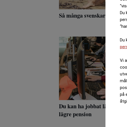
“vis
Du 
Så många svenskar jobbar 
per
“ha
Du 
per
Vi 
coo
utv
mål
pos
på 
åtg
Du kan ha jobbat längre än
lägre pension