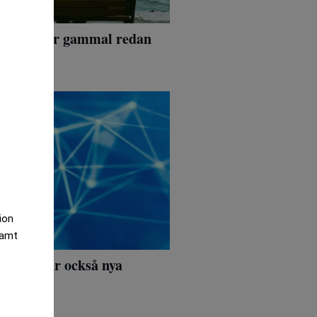
n vara för gammal redan
tion
samt
men skapar också nya