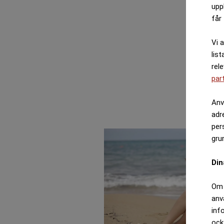
upp
får 
Vi 
list
rel
par
Anv
adr
per
gru
Din
Om 
anv
inf
ock