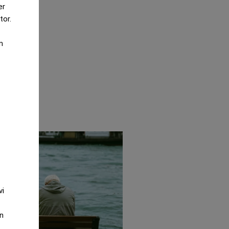
er
tor.
m
vi
an