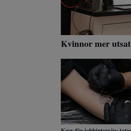
Kvinnor mer utsat
Krav för jobbintervju: tatue