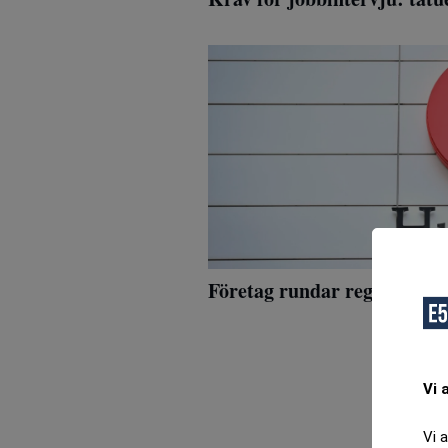
Företag rundar regler för ö
Vi 
Vi 