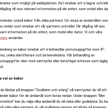
levelse som möjligt på webbplatsen. Det innebär att vi lagrar och/ell
tillgång till viss relevant information på din enhet, som mobil eller da
använder också kakor från olika partners för vissa av ändamålen so
as nedan som innebär att vår partners och/eller får tillgång till viss
evant information på din enhet, som mobil eller dator. Vi och våra
tners
använder.
ändning av kakor innebär att vi behandlar personuppgifter som IP-
ess, unika identifierare och beteendedata. Vår behandling av
sonuppgifter sker med samtycke eller berättigat intresse som laglig
nd.
a val av kakor
du klickar på knappen “Godkänn och stäng” så samtycker du till att 
änder kakor för de ändamål som listas nedan. Under knappen “Mer
ormation” kan du välja vilka ändamål du vill neka eller godkänna. Du k
så välja vilka partners du vill godkänna genom att klicka på knappen