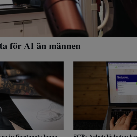
ta för AI än männen
ra in företagets logga
SCB: Arbetslösheten kv