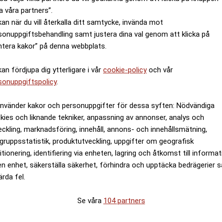
a våra partners”.
kan när du vill återkalla ditt samtycke, invända mot
under semestern
Experten varnar: Du ka
sonuppgiftsbehandling samt justera dina val genom att klicka på
vid 40
ntera kakor” på denna webbplats.
kan fördjupa dig ytterligare i vår
cookie-policy
och vår
sonuppgiftspolicy
.
använder kakor och personuppgifter för dessa syften: Nödvändiga
kies och liknande tekniker, anpassning av annonser, analys och
eckling, marknadsföring, innehåll, annons- och innehållsmätning,
gruppsstatistik, produktutveckling, uppgifter om geografisk
itionering, identifiering via enheten, lagring och åtkomst till informa
en enhet, säkerställa säkerhet, förhindra och upptäcka bedrägerier 
ärda fel.
 andra – och ändå få
AI hotar teknikjobb – 
möjligheter
Se våra
104 partners