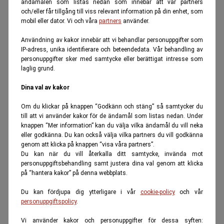
ändamålen som listas nedan som innebär att vår partners
och/eller får tillgång till viss relevant information på din enhet, som
mobil eller dator. Vi och våra
partners
använder.
Användning av kakor innebär att vi behandlar personuppgifter som
IP-adress, unika identifierare och beteendedata. Vår behandling av
personuppgifter sker med samtycke eller berättigat intresse som
laglig grund.
Dina val av kakor
Om du klickar på knappen “Godkänn och stäng” så samtycker du
till att vi använder kakor för de ändamål som listas nedan. Under
knappen “Mer information” kan du välja vilka ändamål du vill neka
eller godkänna. Du kan också välja vilka partners du vill godkänna
genom att klicka på knappen “visa våra partners”.
Du kan när du vill återkalla ditt samtycke, invända mot
personuppgiftsbehandling samt justera dina val genom att klicka
på “hantera kakor” på denna webbplats.
Du kan fördjupa dig ytterligare i vår
cookie-policy
och vår
personuppgiftspolicy
.
Vi använder kakor och personuppgifter för dessa syften: