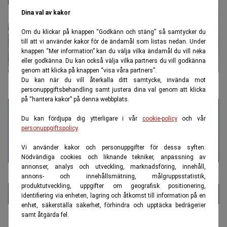
Dina val av kakor
Om du klickar på knappen “Godkänn och stäng” så samtycker du
till att vi använder kakor för de ändamål som listas nedan. Under
knappen “Mer information” kan du välja vilka ändamål du vill neka
eller godkänna. Du kan också välja vilka partners du vill godkänna
genom att klicka på knappen “visa våra partners”.
Du kan när du vill återkalla ditt samtycke, invända mot
Kommunal: Pensionen räcker inte trots långt yrkesliv
personuppgiftsbehandling samt justera dina val genom att klicka
på “hantera kakor” på denna webbplats.
Du kan fördjupa dig ytterligare i vår
cookie-policy
och vår
personuppgiftspolicy
.
Vi använder kakor och personuppgifter för dessa syften:
Nödvändiga cookies och liknande tekniker, anpassning av
annonser, analys och utveckling, marknadsföring, innehåll,
annons- och innehållsmätning, målgruppsstatistik,
produktutveckling, uppgifter om geografisk positionering,
identifiering via enheten, lagring och åtkomst till information på en
enhet, säkerställa säkerhet, förhindra och upptäcka bedrägerier
Regeringen tillsätter utredning för att stoppa
samt åtgärda fel.