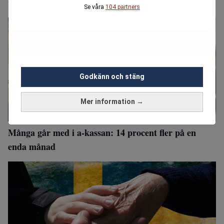
välfärdsbrott
Se våra
104 partners
Godkänn och stäng
Mer information →
Många går med i a-kassan: 14 procent fler på en
enda månad