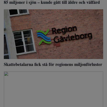
85 miljoner i sjön – kunde gått till äldre och välfärd
Skattebetalarna fick stå för regionens miljonförluster