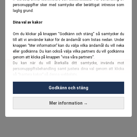
personuppgifter sker med samtycke eller berättigat intresse som
laglig grund.
Dina val av kakor
Om du klickar på knappen “Godkänn och stäng” så samtycker du
till att vi använder kakor för de ändamål som listas nedan. Under
knappen “Mer information” kan du välja vilka ändamål du vill neka
eller godkänna. Du kan också välja vilka partners du vill godkänna
genom att klicka på knappen “visa våra partners”.
Du kan när du vill återkalla ditt samtycke, invända mot
personuppgiftsbehandling samt justera dina val genom att klicka
på “hantera kakor” på denna webbplats.
Du kan fördjupa dig ytterligare i vår
cookie-policy
och vår
Godkänn och stäng
personuppgiftspolicy
.
Mer information →
Vi använder kakor och personuppgifter för dessa syften:
Nödvändiga cookies och liknande tekniker, anpassning av
annonser, analys och utveckling, marknadsföring, innehåll,
annons- och innehållsmätning, målgruppsstatistik,
produktutveckling, uppgifter om geografisk positionering,
identifiering via enheten, lagring och åtkomst till information på en