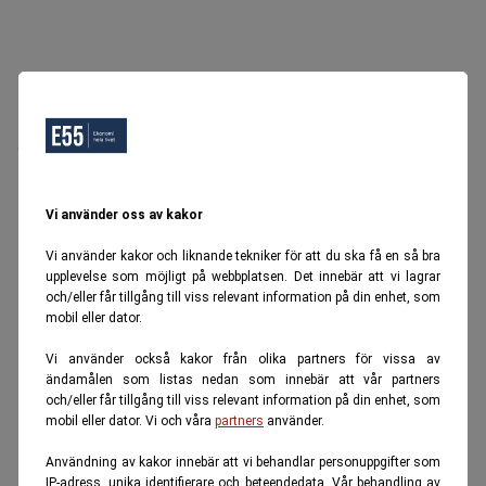
Oops, Ett fel inträffade.
Försök igen senare.
Tillbaka till startsidan
Vi använder oss av kakor
Vi använder kakor och liknande tekniker för att du ska få en så bra
upplevelse som möjligt på webbplatsen. Det innebär att vi lagrar
och/eller får tillgång till viss relevant information på din enhet, som
mobil eller dator.
Vi använder också kakor från olika partners för vissa av
ändamålen som listas nedan som innebär att vår partners
och/eller får tillgång till viss relevant information på din enhet, som
mobil eller dator. Vi och våra
partners
använder.
Användning av kakor innebär att vi behandlar personuppgifter som
IP-adress, unika identifierare och beteendedata. Vår behandling av