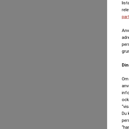
list
rel
par
Anv
adr
per
gru
Din
Om 
anv
inf
ock
“vis
Du 
per
“ha