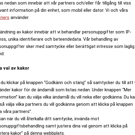
as nedan som innebär att vår partners och/eller får tillgång till viss
evant information på din enhet, som mobil eller dator. Vi och våra
tners
använder.
ändning av kakor innebär att vi behandlar personuppgifter som IP-
ess, unika identifierare och beteendedata. Vår behandling av
sonuppgifter sker med samtycke eller berättigat intresse som laglig
nd.
a val av kakor
du klickar på knappen “Godkänn och stäng” så samtycker du till att 
änder kakor för de ändamål som listas nedan. Under knappen “Mer
ormation” kan du välja vilka ändamål du vill neka eller godkänna. Du k
så välja vilka partners du vill godkänna genom att klicka på knappen
a våra partners”.
kan när du vill återkalla ditt samtycke, invända mot
sonuppgiftsbehandling samt justera dina val genom att klicka på
ntera kakor” på denna webbplats.