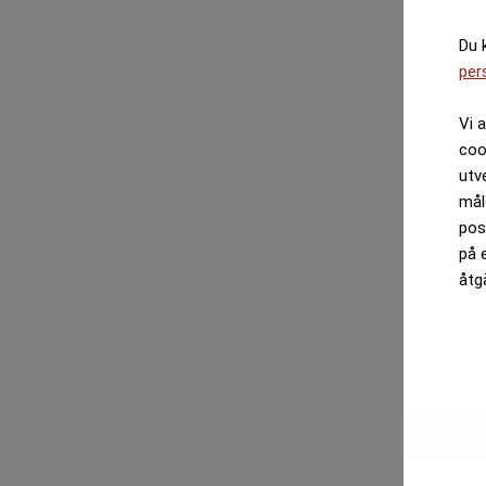
Du 
per
Vi 
coo
utv
mål
pos
på 
åtg