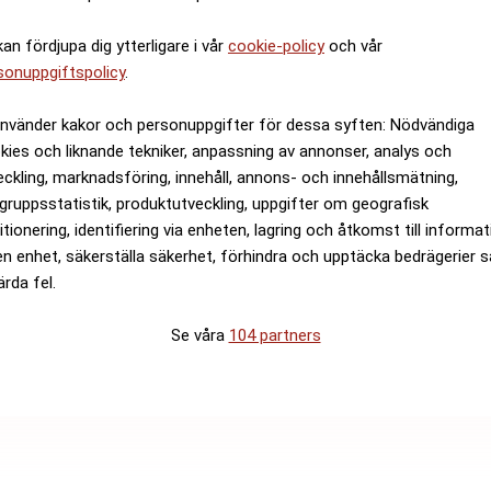
kan fördjupa dig ytterligare i vår
cookie-policy
och vår
sonuppgiftspolicy
.
använder kakor och personuppgifter för dessa syften: Nödvändiga
kies och liknande tekniker, anpassning av annonser, analys och
eckling, marknadsföring, innehåll, annons- och innehållsmätning,
gruppsstatistik, produktutveckling, uppgifter om geografisk
itionering, identifiering via enheten, lagring och åtkomst till informa
en enhet, säkerställa säkerhet, förhindra och upptäcka bedrägerier 
ärda fel.
Se våra
104 partners