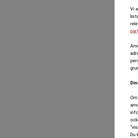
Vi 
list
rel
par
Anv
adr
per
gru
Din
Om 
anv
inf
ock
“vis
Du 