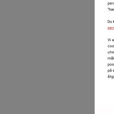
per
“ha
Du 
per
Vi 
coo
utv
mål
pos
på 
åtg