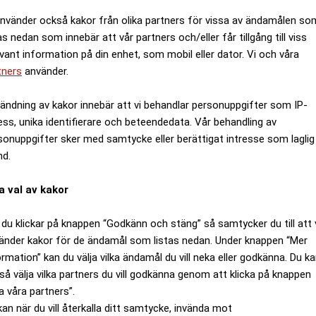
använder också kakor från olika partners för vissa av ändamålen so
as nedan som innebär att vår partners och/eller får tillgång till viss
evant information på din enhet, som mobil eller dator. Vi och våra
tners
använder.
ändning av kakor innebär att vi behandlar personuppgifter som IP-
ess, unika identifierare och beteendedata. Vår behandling av
sonuppgifter sker med samtycke eller berättigat intresse som laglig
nd.
a val av kakor
du klickar på knappen “Godkänn och stäng” så samtycker du till att 
änder kakor för de ändamål som listas nedan. Under knappen “Mer
ormation” kan du välja vilka ändamål du vill neka eller godkänna. Du k
så välja vilka partners du vill godkänna genom att klicka på knappen
a våra partners”.
kan när du vill återkalla ditt samtycke, invända mot