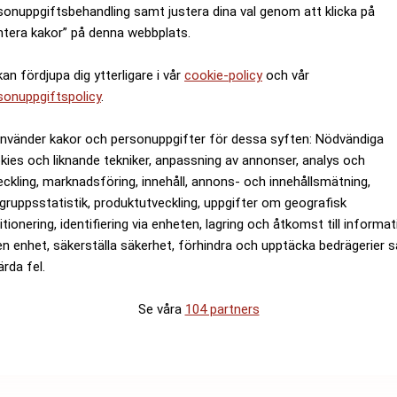
sonuppgiftsbehandling samt justera dina val genom att klicka på
ntera kakor” på denna webbplats.
kan fördjupa dig ytterligare i vår
cookie-policy
och vår
sonuppgiftspolicy
.
använder kakor och personuppgifter för dessa syften: Nödvändiga
kies och liknande tekniker, anpassning av annonser, analys och
eckling, marknadsföring, innehåll, annons- och innehållsmätning,
gruppsstatistik, produktutveckling, uppgifter om geografisk
itionering, identifiering via enheten, lagring och åtkomst till informa
en enhet, säkerställa säkerhet, förhindra och upptäcka bedrägerier 
ärda fel.
Se våra
104 partners