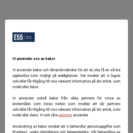
Oops, Ett fel inträffade.
Försök igen senare.
Tillbaka till startsidan
Vi använder oss av kakor
Vi använder kakor och liknande tekniker för att du ska få en så bra
upplevelse som möjligt på webbplatsen. Det innebär att vi lagrar
och/eller får tillgång till viss relevant information på din enhet, som
mobil eller dator.
Vi använder också kakor från olika partners för vissa av
ändamålen som listas nedan som innebär att vår partners
och/eller får tillgång till viss relevant information på din enhet, som
mobil eller dator. Vi och våra
partners
använder.
Användning av kakor innebär att vi behandlar personuppgifter som
IP-adress, unika identifierare och beteendedata. Vår behandling av