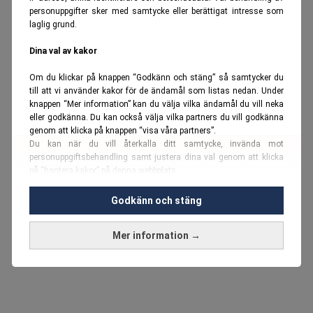
personuppgifter sker med samtycke eller berättigat intresse som
laglig grund.
Dina val av kakor
Om du klickar på knappen “Godkänn och stäng” så samtycker du
till att vi använder kakor för de ändamål som listas nedan. Under
knappen “Mer information” kan du välja vilka ändamål du vill neka
eller godkänna. Du kan också välja vilka partners du vill godkänna
genom att klicka på knappen “visa våra partners”.
Du kan när du vill återkalla ditt samtycke, invända mot
personuppgiftsbehandling samt justera dina val genom att klicka
på “hantera kakor” på denna webbplats.
Du kan fördjupa dig ytterligare i vår
cookie-policy
och vår
Godkänn och stäng
personuppgiftspolicy
.
Mer information →
Vi använder kakor och personuppgifter för dessa syften:
Nödvändiga cookies och liknande tekniker, anpassning av
annonser, analys och utveckling, marknadsföring, innehåll,
annons- och innehållsmätning, målgruppsstatistik,
produktutveckling, uppgifter om geografisk positionering,
identifiering via enheten, lagring och åtkomst till information på en