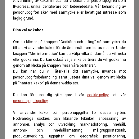
Användning av kakor innebär att vi behandlar personuppgifter som
IP-adress, unika identifierare och beteendedata. Vår behandling av
personuppgifter sker med samtycke eller berättigat intresse som
laglig grund.
Dina val av kakor
Om du klickar på knappen “Godkänn och stäng” så samtycker du
till att vi använder kakor för de ändamål som listas nedan. Under
knappen “Mer information” kan du välja vilka ändamål du vill neka
eller godkänna. Du kan också välja vilka partners du vill godkänna
genom att klicka på knappen “visa våra partners”.
Du kan när du vill återkalla ditt samtycke, invända mot
personuppgiftsbehandling samt justera dina val genom att klicka
på “hantera kakor” på denna webbplats.
Du kan fördjupa dig ytterligare i vår
cookie-policy
och vår
personuppgiftspolicy
.
Vi använder kakor och personuppgifter för dessa syften:
Nödvändiga cookies och liknande tekniker, anpassning av
annonser, analys och utveckling, marknadsföring, innehåll,
annons- och innehållsmätning, målgruppsstatistik,
produktutveckling, uppgifter om geografisk positionering,