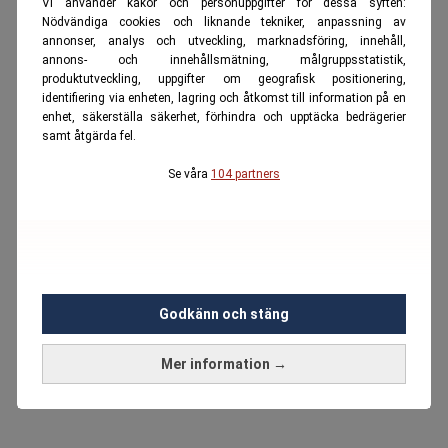
Vi använder kakor och personuppgifter för dessa syften:
Nödvändiga cookies och liknande tekniker, anpassning av
annonser, analys och utveckling, marknadsföring, innehåll,
annons- och innehållsmätning, målgruppsstatistik,
produktutveckling, uppgifter om geografisk positionering,
identifiering via enheten, lagring och åtkomst till information på en
enhet, säkerställa säkerhet, förhindra och upptäcka bedrägerier
samt åtgärda fel.
Se våra
104 partners
Godkänn och stäng
Mer information →