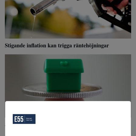
Stigande inflation kan trigga räntehöjningar
Storbanker höjer rörlig bolåneränta