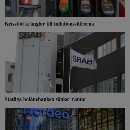
Krisstöd krånglar till inflationssiffrorna
Statliga bolånebanken sänker räntor