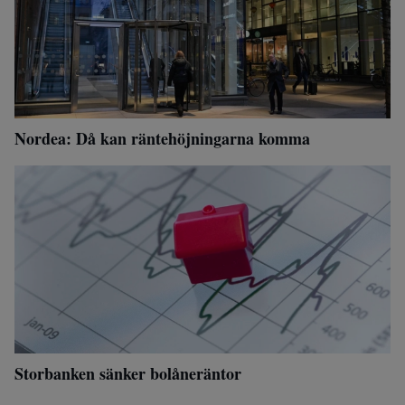
Nordea: Då kan räntehöjningarna komma
Storbanken sänker bolåneräntor