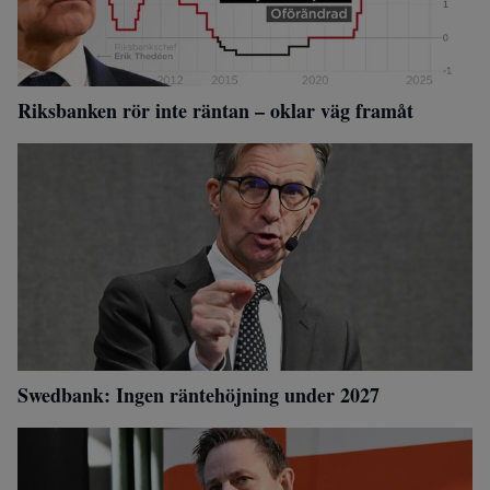
Riksbanken rör inte räntan – oklar väg framåt
Swedbank: Ingen räntehöjning under 2027