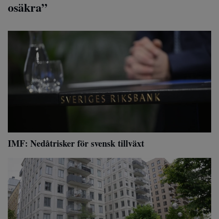
osäkra”
IMF: Nedåtrisker för svensk tillväxt