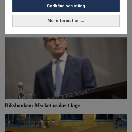
Godkänn och stäng
Mer information →
Swedbank höjer långa boräntor
Riksbanken: Mycket osäkert läge