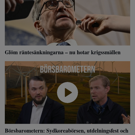
Glöm räntesänkningarna – nu hotar krigssmällen
Börsbarometern: Sydkoreabörsen, utdelningsfest och