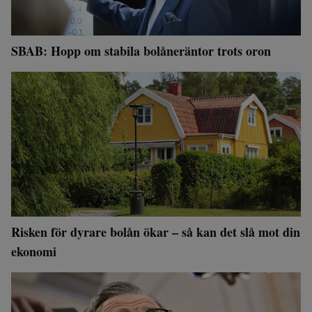
SBAB: Hopp om stabila bolåneräntor trots oron
Risken för dyrare bolån ökar – så kan det slå mot din
ekonomi