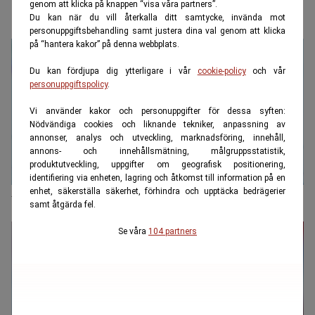
genom att klicka på knappen “visa våra partners”.
Du kan när du vill återkalla ditt samtycke, invända mot
personuppgiftsbehandling samt justera dina val genom att klicka
på “hantera kakor” på denna webbplats.
Du kan fördjupa dig ytterligare i vår
cookie-policy
och vår
personuppgiftspolicy
.
Vi använder kakor och personuppgifter för dessa syften:
Nödvändiga cookies och liknande tekniker, anpassning av
annonser, analys och utveckling, marknadsföring, innehåll,
annons- och innehållsmätning, målgruppsstatistik,
produktutveckling, uppgifter om geografisk positionering,
identifiering via enheten, lagring och åtkomst till information på en
enhet, säkerställa säkerhet, förhindra och upptäcka bedrägerier
Ytterligare en storbank höjer bolåneräntorna
samt åtgärda fel.
Se våra
104 partners