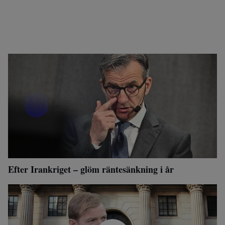
Efter Irankriget – glöm räntesänkning i år