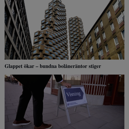
Glappet ökar – bundna bolåneräntor stiger