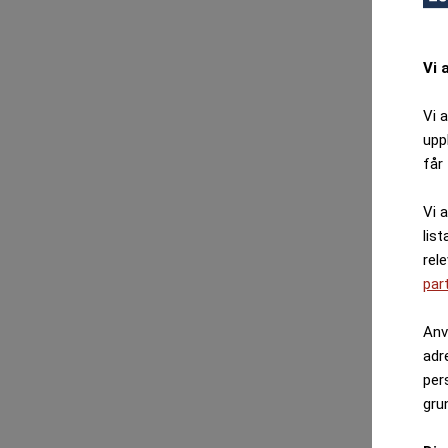
Vi 
Vi 
upp
får 
Vi 
list
rel
par
Anv
adr
per
gru