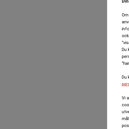
Din
Om 
anv
inf
ock
“vis
Du 
per
“ha
Du 
per
Vi 
coo
utv
mål
pos