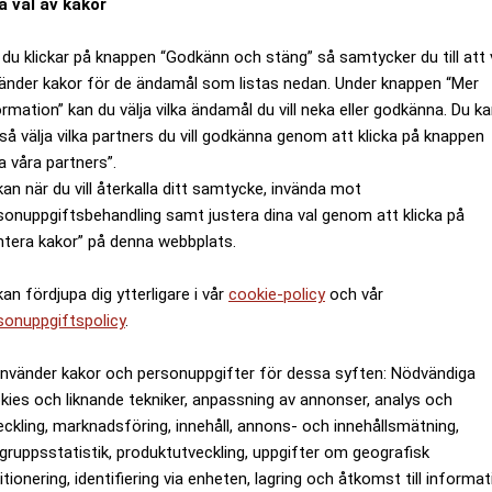
a val av kakor
du klickar på knappen “Godkänn och stäng” så samtycker du till att 
änder kakor för de ändamål som listas nedan. Under knappen “Mer
ormation” kan du välja vilka ändamål du vill neka eller godkänna. Du k
så välja vilka partners du vill godkänna genom att klicka på knappen
a våra partners”.
kan när du vill återkalla ditt samtycke, invända mot
sonuppgiftsbehandling samt justera dina val genom att klicka på
ntera kakor” på denna webbplats.
kan fördjupa dig ytterligare i vår
cookie-policy
och vår
sonuppgiftspolicy
.
använder kakor och personuppgifter för dessa syften: Nödvändiga
kies och liknande tekniker, anpassning av annonser, analys och
eckling, marknadsföring, innehåll, annons- och innehållsmätning,
gruppsstatistik, produktutveckling, uppgifter om geografisk
itionering, identifiering via enheten, lagring och åtkomst till informa