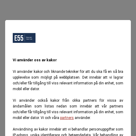
Oops, Ett fel inträffade.
Försök igen senare.
Tillbaka till startsidan
Vi använder oss av kakor
Vi använder kakor och liknande tekniker för att du ska få en så bra
upplevelse som möjligt på webbplatsen. Det innebär att vi lagrar
och/eller får tillgång till viss relevant information på din enhet, som
mobil eller dator.
Vi använder också kakor från olika partners för vissa av
ändamålen som listas nedan som innebär att vår partners
och/eller får tillgång till viss relevant information på din enhet, som
mobil eller dator. Vi och våra
partners
använder.
Användning av kakor innebär att vi behandlar personuppgifter som
IP-adress, unika identifierare och beteendedata. Vår behandling av