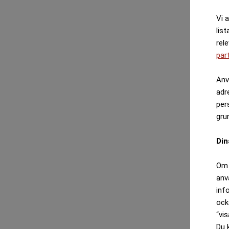
Vi 
list
rel
par
Anv
adr
per
gru
Din
Om 
anv
inf
ock
“vis
Du 