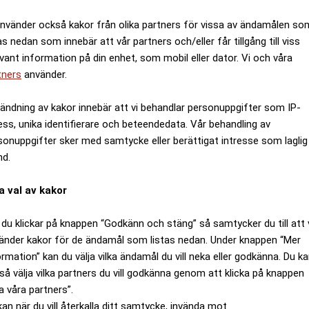
använder också kakor från olika partners för vissa av ändamålen so
as nedan som innebär att vår partners och/eller får tillgång till viss
evant information på din enhet, som mobil eller dator. Vi och våra
tners
använder.
ändning av kakor innebär att vi behandlar personuppgifter som IP-
ess, unika identifierare och beteendedata. Vår behandling av
sonuppgifter sker med samtycke eller berättigat intresse som laglig
nd.
a val av kakor
du klickar på knappen “Godkänn och stäng” så samtycker du till att 
änder kakor för de ändamål som listas nedan. Under knappen “Mer
ormation” kan du välja vilka ändamål du vill neka eller godkänna. Du k
så välja vilka partners du vill godkänna genom att klicka på knappen
a våra partners”.
kan när du vill återkalla ditt samtycke, invända mot