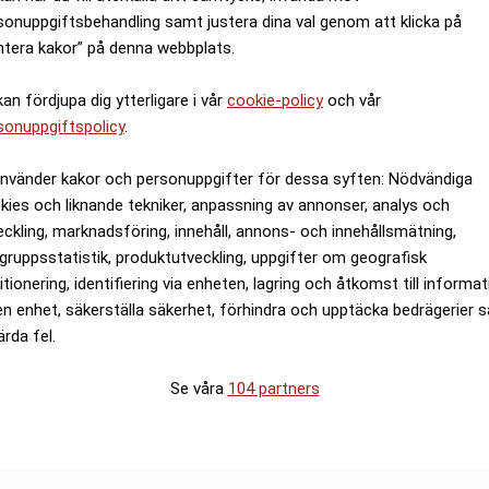
sonuppgiftsbehandling samt justera dina val genom att klicka på
ntera kakor” på denna webbplats.
kan fördjupa dig ytterligare i vår
cookie-policy
och vår
sonuppgiftspolicy
.
använder kakor och personuppgifter för dessa syften: Nödvändiga
kies och liknande tekniker, anpassning av annonser, analys och
eckling, marknadsföring, innehåll, annons- och innehållsmätning,
gruppsstatistik, produktutveckling, uppgifter om geografisk
itionering, identifiering via enheten, lagring och åtkomst till informa
en enhet, säkerställa säkerhet, förhindra och upptäcka bedrägerier 
ärda fel.
Se våra
104 partners