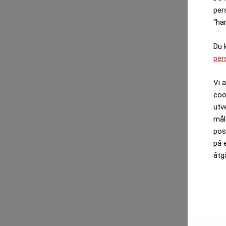
per
“ha
Du 
per
Vi 
coo
utv
mål
pos
på 
åtg