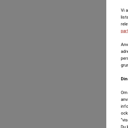
Vi 
list
rel
par
Anv
adr
per
gru
Din
Om 
anv
inf
ock
“vis
Du 