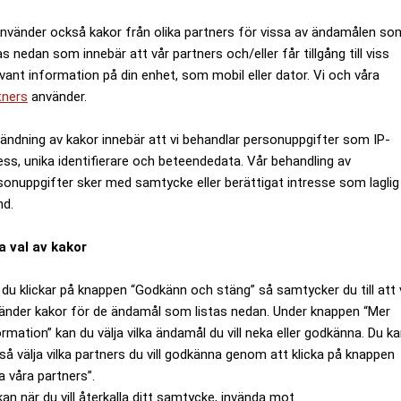
använder också kakor från olika partners för vissa av ändamålen so
as nedan som innebär att vår partners och/eller får tillgång till viss
evant information på din enhet, som mobil eller dator. Vi och våra
tners
använder.
ändning av kakor innebär att vi behandlar personuppgifter som IP-
ess, unika identifierare och beteendedata. Vår behandling av
sonuppgifter sker med samtycke eller berättigat intresse som laglig
nd.
a val av kakor
du klickar på knappen “Godkänn och stäng” så samtycker du till att 
änder kakor för de ändamål som listas nedan. Under knappen “Mer
ormation” kan du välja vilka ändamål du vill neka eller godkänna. Du k
så välja vilka partners du vill godkänna genom att klicka på knappen
a våra partners”.
kan när du vill återkalla ditt samtycke, invända mot