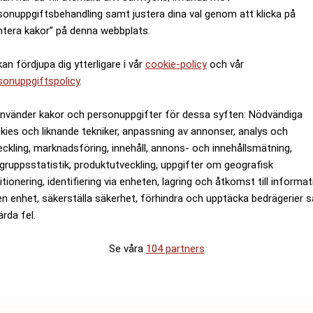
sonuppgiftsbehandling samt justera dina val genom att klicka på
ntera kakor” på denna webbplats.
kan fördjupa dig ytterligare i vår
cookie-policy
och vår
sonuppgiftspolicy
.
använder kakor och personuppgifter för dessa syften: Nödvändiga
kies och liknande tekniker, anpassning av annonser, analys och
eckling, marknadsföring, innehåll, annons- och innehållsmätning,
gruppsstatistik, produktutveckling, uppgifter om geografisk
itionering, identifiering via enheten, lagring och åtkomst till informa
en enhet, säkerställa säkerhet, förhindra och upptäcka bedrägerier 
ärda fel.
Se våra
104 partners