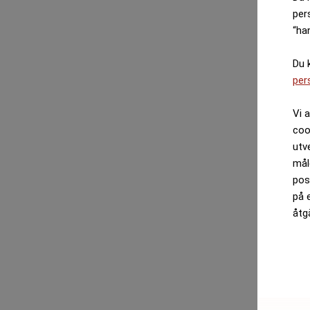
per
“ha
Du 
per
Vi 
coo
utv
mål
pos
på 
åtg