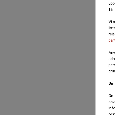
upp
får 
Vi 
list
rel
par
Anv
adr
per
gru
Din
Om 
anv
inf
ock