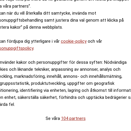
a våra partners”.
kan när du vill återkalla ditt samtycke, invända mot
sonuppgiftsbehandling samt justera dina val genom att klicka på
ntera kakor” på denna webbplats.
kan fördjupa dig ytterligare i vår
cookie-policy
och vår
sonuppgiftspolicy
.
använder kakor och personuppgifter för dessa syften: Nödvändiga
kies och liknande tekniker, anpassning av annonser, analys och
eckling, marknadsföring, innehåll, annons- och innehållsmätning,
gruppsstatistik, produktutveckling, uppgifter om geografisk
itionering, identifiering via enheten, lagring och åtkomst till informa
en enhet, säkerställa säkerhet, förhindra och upptäcka bedrägerier 
ärda fel.
Se våra
104 partners