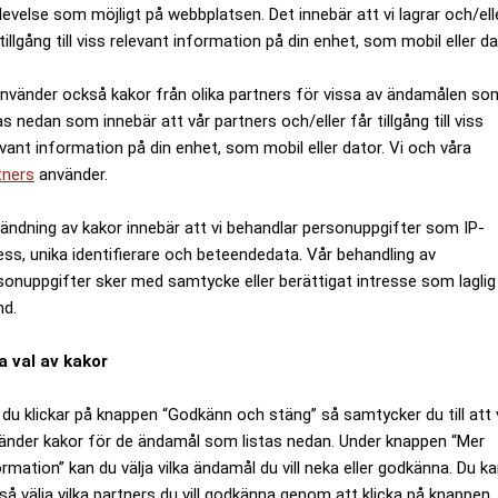
levelse som möjligt på webbplatsen. Det innebär att vi lagrar och/ell
tillgång till viss relevant information på din enhet, som mobil eller da
använder också kakor från olika partners för vissa av ändamålen so
as nedan som innebär att vår partners och/eller får tillgång till viss
evant information på din enhet, som mobil eller dator. Vi och våra
tners
använder.
ändning av kakor innebär att vi behandlar personuppgifter som IP-
ess, unika identifierare och beteendedata. Vår behandling av
sonuppgifter sker med samtycke eller berättigat intresse som laglig
nd.
a val av kakor
du klickar på knappen “Godkänn och stäng” så samtycker du till att 
änder kakor för de ändamål som listas nedan. Under knappen “Mer
ormation” kan du välja vilka ändamål du vill neka eller godkänna. Du k
så välja vilka partners du vill godkänna genom att klicka på knappen