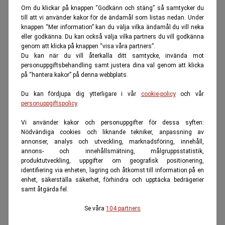
Om du klickar på knappen “Godkänn och stäng” så samtycker du
till att vi använder kakor för de ändamål som listas nedan. Under
knappen “Mer information” kan du välja vilka ändamål du vill neka
eller godkänna. Du kan också välja vilka partners du vill godkänna
genom att klicka på knappen “visa våra partners”.
Du kan när du vill återkalla ditt samtycke, invända mot
personuppgiftsbehandling samt justera dina val genom att klicka
på “hantera kakor” på denna webbplats.
Du kan fördjupa dig ytterligare i vår
cookie-policy
och vår
personuppgiftspolicy
.
Vi använder kakor och personuppgifter för dessa syften:
Nödvändiga cookies och liknande tekniker, anpassning av
annonser, analys och utveckling, marknadsföring, innehåll,
annons- och innehållsmätning, målgruppsstatistik,
produktutveckling, uppgifter om geografisk positionering,
identifiering via enheten, lagring och åtkomst till information på en
enhet, säkerställa säkerhet, förhindra och upptäcka bedrägerier
samt åtgärda fel.
Se våra
104 partners