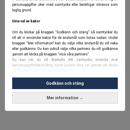
personuppgifter sker med samtycke eller berättigat intresse som
laglig grund.
Dina val av kakor
Om du klickar på knappen “Godkänn och stäng” så samtycker du
till att vi använder kakor för de ändamål som listas nedan. Under
knappen “Mer information” kan du välja vilka ändamål du vill neka
eller godkänna. Du kan också välja vilka partners du vill godkänna
genom att klicka på knappen “visa våra partners”.
Du kan när du vill återkalla ditt samtycke, invända mot
personuppgiftsbehandling samt justera dina val genom att klicka
på “hantera kakor” på denna webbplats.
Du kan fördjupa dig ytterligare i vår
cookie-policy
och vår
Godkänn och stäng
personuppgiftspolicy
.
Mer information →
Vi använder kakor och personuppgifter för dessa syften:
Nödvändiga cookies och liknande tekniker, anpassning av
annonser, analys och utveckling, marknadsföring, innehåll,
annons- och innehållsmätning, målgruppsstatistik,
produktutveckling, uppgifter om geografisk positionering,
identifiering via enheten, lagring och åtkomst till information på en