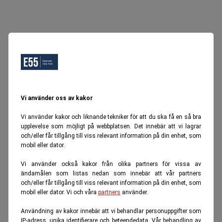
Oops, Ett fel inträffade.
Försök igen senare.
Tillbaka till startsidan
Vi använder oss av kakor
Vi använder kakor och liknande tekniker för att du ska få en så bra
upplevelse som möjligt på webbplatsen. Det innebär att vi lagrar
och/eller får tillgång till viss relevant information på din enhet, som
mobil eller dator.
Vi använder också kakor från olika partners för vissa av
ändamålen som listas nedan som innebär att vår partners
och/eller får tillgång till viss relevant information på din enhet, som
mobil eller dator. Vi och våra
partners
använder.
Användning av kakor innebär att vi behandlar personuppgifter som
IP-adress, unika identifierare och beteendedata. Vår behandling av