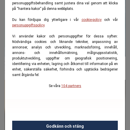
personuppgiftsbehandling samt justera dina val genom att klicka
på “hantera kakor” på denna webbplats.
Du kan fördjupa dig ytterligare i vår
cookie-policy
och vår
personuppgiftspolicy
.
Vi använder kakor och personuppgifter för dessa syften:
Nödvändiga cookies och liknande tekniker, anpassning av
annonser, analys och utveckling, marknadsföring, innehåll,
annons- och innehållsmätning, målgruppsstatistik,
produktutveckling, uppgifter om geografisk positionering,
När banken fryser kontot – vad gäller och hur gör
identifiering via enheten, lagring och åtkomst till information på en
enhet, säkerställa säkerhet, förhindra och upptäcka bedrägerier
man?
samt åtgärda fel.
Se våra
104 partners
Godkänn och stäng