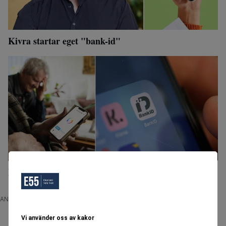
Kivra startar eget "bank-id"
Betaljätten gör slut – Är det över för Bank-ID?
ANNONS
Vi använder oss av kakor