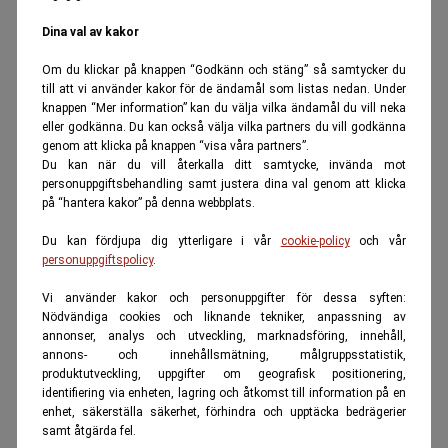
Dina val av kakor
Om du klickar på knappen “Godkänn och stäng” så samtycker du
till att vi använder kakor för de ändamål som listas nedan. Under
knappen “Mer information” kan du välja vilka ändamål du vill neka
eller godkänna. Du kan också välja vilka partners du vill godkänna
genom att klicka på knappen “visa våra partners”.
Du kan när du vill återkalla ditt samtycke, invända mot
personuppgiftsbehandling samt justera dina val genom att klicka
på “hantera kakor” på denna webbplats.
Du kan fördjupa dig ytterligare i vår
cookie-policy
och vår
personuppgiftspolicy
.
Vi använder kakor och personuppgifter för dessa syften:
Nödvändiga cookies och liknande tekniker, anpassning av
annonser, analys och utveckling, marknadsföring, innehåll,
annons- och innehållsmätning, målgruppsstatistik,
produktutveckling, uppgifter om geografisk positionering,
identifiering via enheten, lagring och åtkomst till information på en
enhet, säkerställa säkerhet, förhindra och upptäcka bedrägerier
samt åtgärda fel.