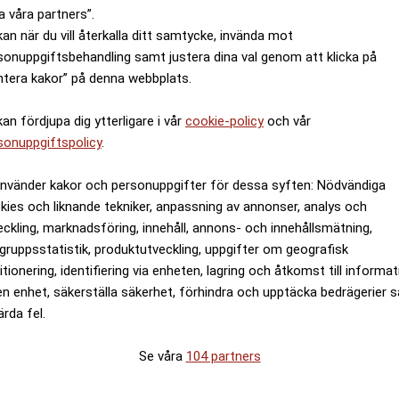
a våra partners”.
kan när du vill återkalla ditt samtycke, invända mot
sonuppgiftsbehandling samt justera dina val genom att klicka på
ntera kakor” på denna webbplats.
kan fördjupa dig ytterligare i vår
cookie-policy
och vår
sonuppgiftspolicy
.
använder kakor och personuppgifter för dessa syften: Nödvändiga
kies och liknande tekniker, anpassning av annonser, analys och
eckling, marknadsföring, innehåll, annons- och innehållsmätning,
gruppsstatistik, produktutveckling, uppgifter om geografisk
itionering, identifiering via enheten, lagring och åtkomst till informa
en enhet, säkerställa säkerhet, förhindra och upptäcka bedrägerier 
ärda fel.
Se våra
104 partners