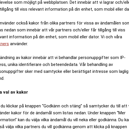
levelse som möjligt på webbplatsen. Det innebär att vi lagrar och/ell
tillgång till viss relevant information på din enhet, som mobil eller da
använder också kakor från olika partners för vissa av ändamålen so
as nedan som innebär att vår partners och/eller får tillgång till viss
evant information på din enhet, som mobil eller dator. Vi och våra
tners
använder.
ändning av kakor innebär att vi behandlar personuppgifter som IP-
ess, unika identifierare och beteendedata. Vår behandling av
sonuppgifter sker med samtycke eller berättigat intresse som laglig
nd.
a val av kakor
du klickar på knappen “Godkänn och stäng” så samtycker du till att 
änder kakor för de ändamål som listas nedan. Under knappen “Mer
ormation” kan du välja vilka ändamål du vill neka eller godkänna. Du k
så välja vilka partners du vill godkänna genom att klicka på knappen