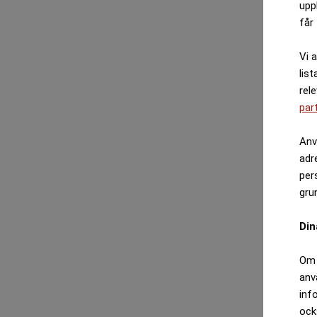
upp
får 
Vi 
list
rel
par
Anv
adr
per
gru
Din
Om 
anv
inf
ock