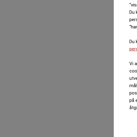
“vis
Du 
per
“ha
Du 
per
Vi 
coo
utv
mål
pos
på 
åtg