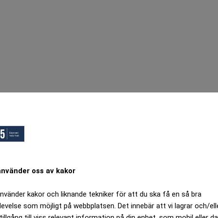
använder oss av kakor
använder kakor och liknande tekniker för att du ska få en så bra
levelse som möjligt på webbplatsen. Det innebär att vi lagrar och/ell
tillgång till viss relevant information på din enhet, som mobil eller da