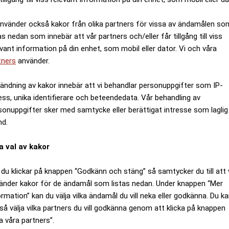
använder också kakor från olika partners för vissa av ändamålen so
as nedan som innebär att vår partners och/eller får tillgång till viss
evant information på din enhet, som mobil eller dator. Vi och våra
tners
använder.
ändning av kakor innebär att vi behandlar personuppgifter som IP-
ess, unika identifierare och beteendedata. Vår behandling av
sonuppgifter sker med samtycke eller berättigat intresse som laglig
nd.
a val av kakor
du klickar på knappen “Godkänn och stäng” så samtycker du till att 
änder kakor för de ändamål som listas nedan. Under knappen “Mer
ormation” kan du välja vilka ändamål du vill neka eller godkänna. Du k
så välja vilka partners du vill godkänna genom att klicka på knappen
a våra partners”.