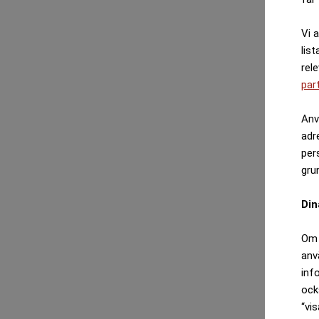
Vi 
list
rel
par
Anv
adr
per
gru
Din
Om 
anv
inf
ock
“vis