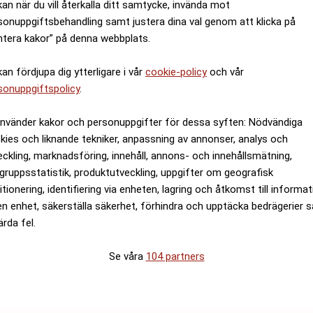
kan när du vill återkalla ditt samtycke, invända mot
sonuppgiftsbehandling samt justera dina val genom att klicka på
ntera kakor” på denna webbplats.
kan fördjupa dig ytterligare i vår
cookie-policy
och vår
sonuppgiftspolicy
.
använder kakor och personuppgifter för dessa syften: Nödvändiga
kies och liknande tekniker, anpassning av annonser, analys och
eckling, marknadsföring, innehåll, annons- och innehållsmätning,
gruppsstatistik, produktutveckling, uppgifter om geografisk
itionering, identifiering via enheten, lagring och åtkomst till informa
en enhet, säkerställa säkerhet, förhindra och upptäcka bedrägerier 
ärda fel.
Se våra
104 partners