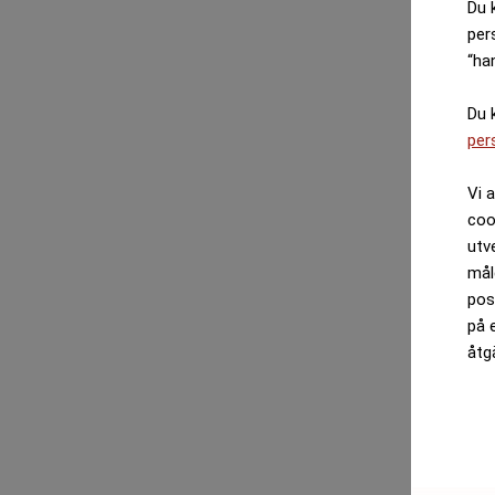
Du 
per
“ha
Du 
per
Vi 
coo
utv
mål
pos
på 
åtg