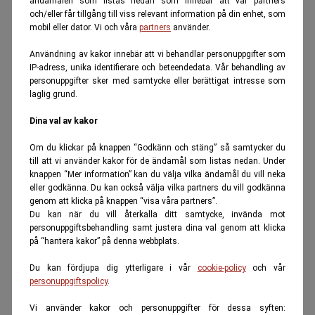
ändamålen som listas nedan som innebär att vår partners
och/eller får tillgång till viss relevant information på din enhet, som
mobil eller dator. Vi och våra
partners
använder.
Användning av kakor innebär att vi behandlar personuppgifter som
IP-adress, unika identifierare och beteendedata. Vår behandling av
personuppgifter sker med samtycke eller berättigat intresse som
laglig grund.
Dina val av kakor
Om du klickar på knappen “Godkänn och stäng” så samtycker du
till att vi använder kakor för de ändamål som listas nedan. Under
knappen “Mer information” kan du välja vilka ändamål du vill neka
eller godkänna. Du kan också välja vilka partners du vill godkänna
genom att klicka på knappen “visa våra partners”.
Du kan när du vill återkalla ditt samtycke, invända mot
personuppgiftsbehandling samt justera dina val genom att klicka
på “hantera kakor” på denna webbplats.
Du kan fördjupa dig ytterligare i vår
cookie-policy
och vår
personuppgiftspolicy
.
Vi använder kakor och personuppgifter för dessa syften: