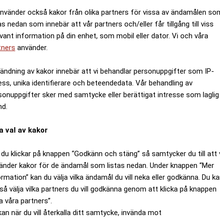
använder också kakor från olika partners för vissa av ändamålen so
as nedan som innebär att vår partners och/eller får tillgång till viss
evant information på din enhet, som mobil eller dator. Vi och våra
tners
använder.
ändning av kakor innebär att vi behandlar personuppgifter som IP-
ess, unika identifierare och beteendedata. Vår behandling av
sonuppgifter sker med samtycke eller berättigat intresse som laglig
nd.
a val av kakor
du klickar på knappen “Godkänn och stäng” så samtycker du till att 
änder kakor för de ändamål som listas nedan. Under knappen “Mer
ormation” kan du välja vilka ändamål du vill neka eller godkänna. Du k
så välja vilka partners du vill godkänna genom att klicka på knappen
a våra partners”.
kan när du vill återkalla ditt samtycke, invända mot