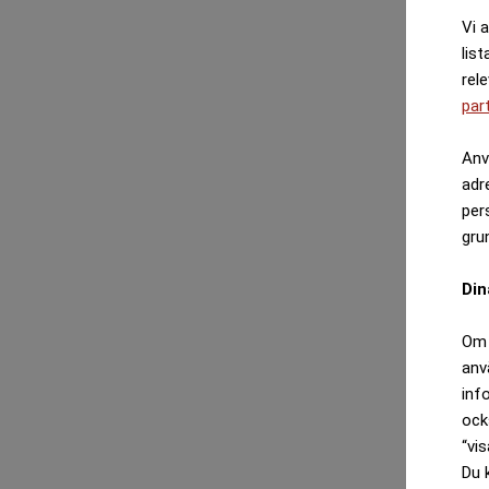
Vi 
list
rel
par
Anv
adr
per
gru
Din
Om 
anv
inf
ock
“vis
Du 