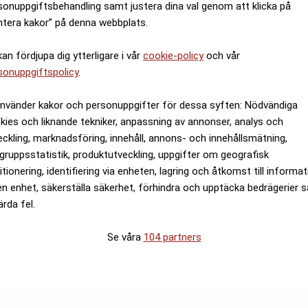
sonuppgiftsbehandling samt justera dina val genom att klicka på
ntera kakor” på denna webbplats.
kan fördjupa dig ytterligare i vår
cookie-policy
och vår
sonuppgiftspolicy
.
använder kakor och personuppgifter för dessa syften: Nödvändiga
kies och liknande tekniker, anpassning av annonser, analys och
eckling, marknadsföring, innehåll, annons- och innehållsmätning,
gruppsstatistik, produktutveckling, uppgifter om geografisk
itionering, identifiering via enheten, lagring och åtkomst till informa
en enhet, säkerställa säkerhet, förhindra och upptäcka bedrägerier 
ärda fel.
Se våra
104 partners