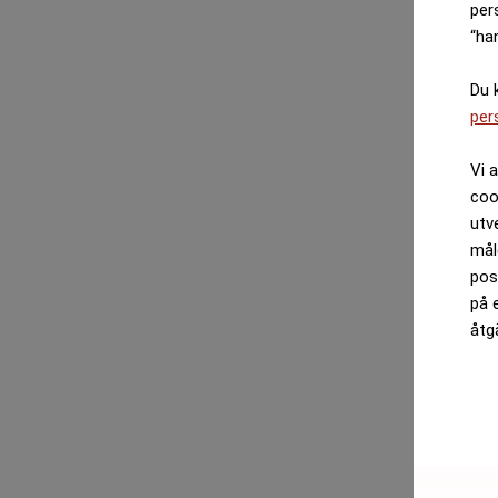
per
“ha
Du 
per
Vi 
coo
utv
mål
pos
på 
åtg