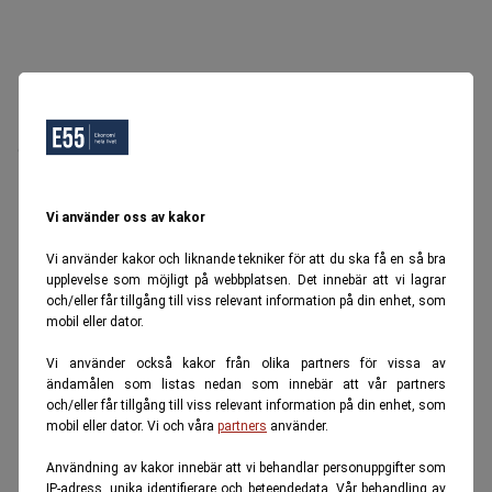
Oops, Ett fel inträffade.
Försök igen senare.
Tillbaka till startsidan
Vi använder oss av kakor
Vi använder kakor och liknande tekniker för att du ska få en så bra
upplevelse som möjligt på webbplatsen. Det innebär att vi lagrar
och/eller får tillgång till viss relevant information på din enhet, som
mobil eller dator.
Vi använder också kakor från olika partners för vissa av
ändamålen som listas nedan som innebär att vår partners
och/eller får tillgång till viss relevant information på din enhet, som
mobil eller dator. Vi och våra
partners
använder.
Användning av kakor innebär att vi behandlar personuppgifter som
IP-adress, unika identifierare och beteendedata. Vår behandling av