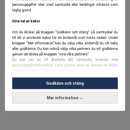
personuppgifter sker med samtycke eller berättigat intresse som
laglig grund.
Dina val av kakor
Om du klickar på knappen “Godkänn och stäng” så samtycker du
till att vi använder kakor för de ändamål som listas nedan. Under
knappen “Mer information” kan du välja vilka ändamål du vill neka
eller godkänna. Du kan också välja vilka partners du vill godkänna
genom att klicka på knappen “visa våra partners”.
Du kan när du vill återkalla ditt samtycke, invända mot
personuppgiftsbehandling samt justera dina val genom att klicka
på “hantera kakor” på denna webbplats.
Du kan fördjupa dig ytterligare i vår
cookie-policy
och vår
Godkänn och stäng
personuppgiftspolicy
.
Mer information →
Vi använder kakor och personuppgifter för dessa syften:
Nödvändiga cookies och liknande tekniker, anpassning av
annonser, analys och utveckling, marknadsföring, innehåll,
annons- och innehållsmätning, målgruppsstatistik,
produktutveckling, uppgifter om geografisk positionering,
identifiering via enheten, lagring och åtkomst till information på en