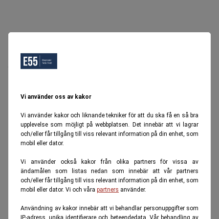
Oops, Ett fel inträffade.
Försök igen senare.
Tillbaka till startsidan
Vi använder oss av kakor
Vi använder kakor och liknande tekniker för att du ska få en så bra
upplevelse som möjligt på webbplatsen. Det innebär att vi lagrar
och/eller får tillgång till viss relevant information på din enhet, som
mobil eller dator.
Vi använder också kakor från olika partners för vissa av
ändamålen som listas nedan som innebär att vår partners
och/eller får tillgång till viss relevant information på din enhet, som
mobil eller dator. Vi och våra
partners
använder.
Användning av kakor innebär att vi behandlar personuppgifter som
IP-adress, unika identifierare och beteendedata. Vår behandling av