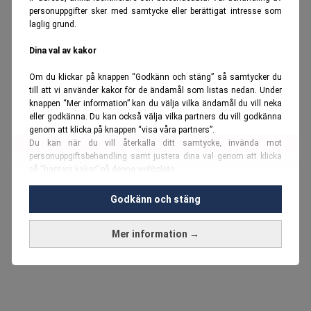
personuppgifter sker med samtycke eller berättigat intresse som
laglig grund.
Dina val av kakor
Om du klickar på knappen “Godkänn och stäng” så samtycker du
till att vi använder kakor för de ändamål som listas nedan. Under
knappen “Mer information” kan du välja vilka ändamål du vill neka
eller godkänna. Du kan också välja vilka partners du vill godkänna
genom att klicka på knappen “visa våra partners”.
Du kan när du vill återkalla ditt samtycke, invända mot
personuppgiftsbehandling samt justera dina val genom att klicka
på “hantera kakor” på denna webbplats.
Du kan fördjupa dig ytterligare i vår
cookie-policy
och vår
Godkänn och stäng
personuppgiftspolicy
.
Mer information →
Vi använder kakor och personuppgifter för dessa syften:
Nödvändiga cookies och liknande tekniker, anpassning av
annonser, analys och utveckling, marknadsföring, innehåll,
annons- och innehållsmätning, målgruppsstatistik,
produktutveckling, uppgifter om geografisk positionering,
identifiering via enheten, lagring och åtkomst till information på en