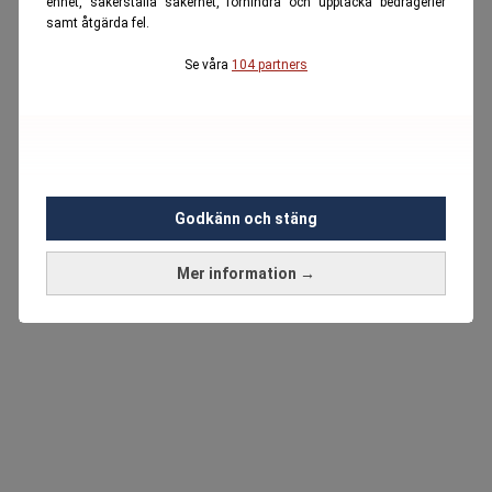
enhet, säkerställa säkerhet, förhindra och upptäcka bedrägerier
samt åtgärda fel.
Se våra
104 partners
Godkänn och stäng
Mer information →