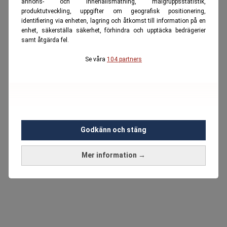
annons- och innehållsmätning, målgruppsstatistik,
produktutveckling, uppgifter om geografisk positionering,
identifiering via enheten, lagring och åtkomst till information på en
enhet, säkerställa säkerhet, förhindra och upptäcka bedrägerier
samt åtgärda fel.
Se våra
104 partners
Godkänn och stäng
Mer information →